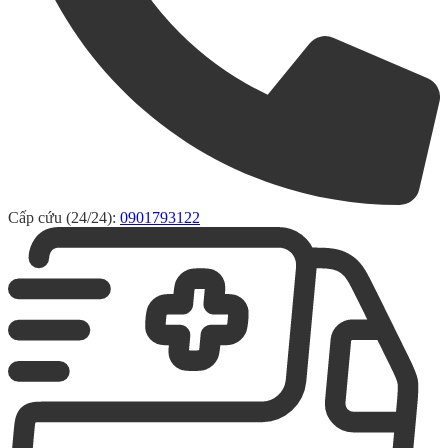
Cấp cứu (24/24):
0901793122