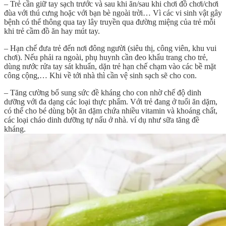
– Trẻ cần giữ tay sạch trước và sau khi ăn/sau khi chơi đồ chơi/chơi
đùa với thú cưng hoặc với bạn bè ngoài trời… Vì các vi sinh vật gây
bệnh có thể thông qua tay lây truyền qua đường miệng của trẻ mỗi
khi trẻ cầm đồ ăn hay mút tay.
– Hạn chế đưa trẻ đến nơi đông người (siêu thị, công viên, khu vui
chơi). Nếu phải ra ngoài, phụ huynh cần đeo khẩu trang cho trẻ,
dùng nước rửa tay sát khuẩn, dặn trẻ hạn chế chạm vào các bề mặt
công cộng,… Khi về tới nhà thì cần vệ sinh sạch sẽ cho con.
– Tăng cường bổ sung sức đề kháng cho con nhờ chế độ dinh
dưỡng với đa dạng các loại thực phẩm. Với trẻ đang ở tuổi ăn dặm,
có thể cho bé dùng bột ăn dặm chứa nhiều vitamin và khoáng chất,
các loại cháo dinh dưỡng tự nấu ở nhà. ví dụ như sữa tăng đề
kháng.