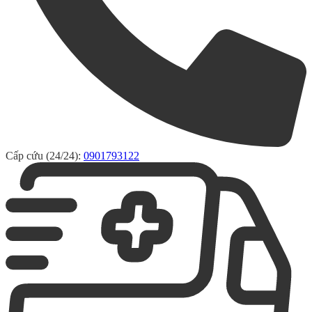
Cấp cứu (24/24):
0901793122