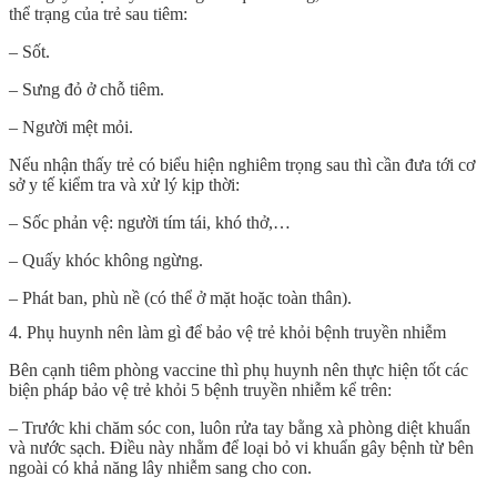
thể trạng của trẻ sau tiêm:
– Sốt.
– Sưng đỏ ở chỗ tiêm.
– Người mệt mỏi.
Nếu nhận thấy trẻ có biểu hiện nghiêm trọng sau thì cần đưa tới cơ
sở y tế kiểm tra và xử lý kịp thời:
– Sốc phản vệ: người tím tái, khó thở,…
– Quấy khóc không ngừng.
– Phát ban, phù nề (có thể ở mặt hoặc toàn thân).
4. Phụ huynh nên làm gì để bảo vệ trẻ khỏi bệnh truyền nhiễm
Bên cạnh tiêm phòng vaccine thì phụ huynh nên thực hiện tốt các
biện pháp bảo vệ trẻ khỏi 5 bệnh truyền nhiễm kể trên:
– Trước khi chăm sóc con, luôn rửa tay bằng xà phòng diệt khuẩn
và nước sạch. Điều này nhằm để loại bỏ vi khuẩn gây bệnh từ bên
ngoài có khả năng lây nhiễm sang cho con.