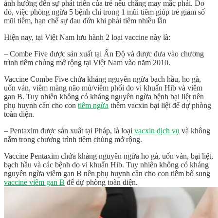
ảnh hưởng đến sự phát triển của trẻ nếu chẳng may mắc phải. Do
đó, việc phòng ngừa 5 bệnh chỉ trong 1 mũi tiêm giúp trẻ giảm số
mũi tiêm, hạn chế sự đau đớn khi phải tiêm nhiều lần
Hiện nay, tại Việt Nam lưu hành 2 loại vaccine này là:
– Combe Five được sản xuất tại Ấn Độ và được đưa vào chương
trình tiêm chủng mở rộng tại Việt Nam vào năm 2010.
Vaccine Combe Five chứa kháng nguyên ngừa bạch hầu, ho gà,
uốn ván, viêm màng não mủ/viêm phổi do vi khuẩn Hib và viêm
gan B. Tuy nhiên không có kháng nguyên ngừa bệnh bại liệt nên
phụ huynh cần cho con
tiêm ngừa
thêm vacxin bại liệt để dự phòng
toàn diện.
– Pentaxim được sản xuất tại Pháp, là loại
vacxin dịch vụ
và không
nằm trong chương trình tiêm chủng mở rộng.
Vaccine Pentaxim chứa kháng nguyên ngừa ho gà, uốn ván, bại liệt,
bạch hầu và các bệnh do vi khuẩn Hib. Tuy nhiên không có kháng
nguyên ngừa viêm gan B nên phụ huynh cần cho con tiêm bổ sung
vaccine viêm gan B
để dự phòng toàn diện.