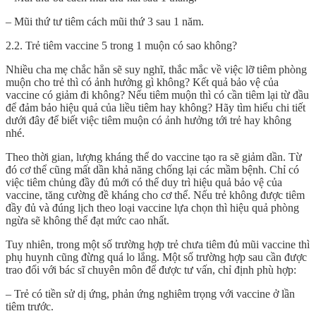
– Mũi thứ tư tiêm cách mũi thứ 3 sau 1 năm.
2.2. Trẻ tiêm vaccine 5 trong 1 muộn có sao không?
Nhiều cha mẹ chắc hẳn sẽ suy nghĩ, thắc mắc về việc lỡ tiêm phòng
muộn cho trẻ thì có ảnh hưởng gì không? Kết quả bảo vệ của
vaccine có giảm đi không? Nếu tiêm muộn thì có cần tiêm lại từ đầu
để đảm bảo hiệu quả của liều tiêm hay không? Hãy tìm hiểu chi tiết
dưới đây để biết việc tiêm muộn có ảnh hưởng tới trẻ hay không
nhé.
Theo thời gian, lượng kháng thể do vaccine tạo ra sẽ giảm dần. Từ
đó cơ thể cũng mất dần khả năng chống lại các mầm bệnh. Chỉ có
việc tiêm chủng đầy đủ mới có thể duy trì hiệu quả bảo vệ của
vaccine, tăng cường đề kháng cho cơ thể. Nếu trẻ không được tiêm
đầy đủ và đúng lịch theo loại vaccine lựa chọn thì hiệu quả phòng
ngừa sẽ không thể đạt mức cao nhất.
Tuy nhiên, trong một số trường hợp trẻ chưa tiêm đủ mũi vaccine thì
phụ huynh cũng đừng quá lo lắng. Một số trường hợp sau cần được
trao đổi với bác sĩ chuyên môn để được tư vấn, chỉ định phù hợp:
– Trẻ có tiền sử dị ứng, phản ứng nghiêm trọng với vaccine ở lần
tiêm trước.