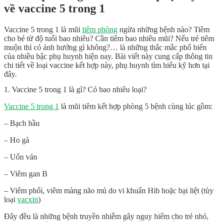
về vaccine 5 trong 1
Vaccine 5 trong 1 là mũi
tiêm phòng
ngừa những bệnh nào? Tiêm
cho bé từ độ tuổi bao nhiêu? Cần tiêm bao nhiêu mũi? Nếu trẻ tiêm
muộn thì có ảnh hưởng gì không?… là những thắc mắc phổ biến
của nhiều bậc phụ huynh hiện nay. Bài viết này cung cấp thông tin
chi tiết về loại vaccine kết hợp này, phụ huynh tìm hiểu kỹ hơn tại
đây.
1. Vaccine 5 trong 1 là gì? Có bao nhiêu loại?
Vaccine 5 trong 1
là mũi tiêm kết hợp phòng 5 bệnh cùng lúc gồm:
– Bạch hầu
– Ho gà
– Uốn ván
– Viêm gan B
– Viêm phổi, viêm màng não mủ do vi khuẩn Hib hoặc bại liệt (tùy
loại
vacxin
)
Đây đều là những bệnh truyền nhiễm gây nguy hiểm cho trẻ nhỏ,