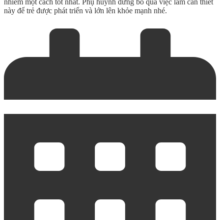
nhiễm một cách tốt nhất. Phụ huynh đừng bỏ qua việc làm cần thiết
này để trẻ được phát triển và lớn lên khỏe mạnh nhé.