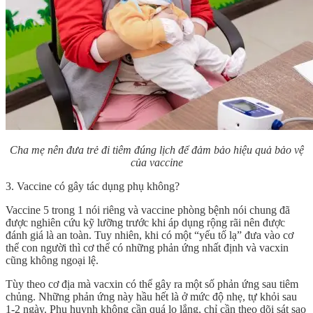
Cha mẹ nên đưa trẻ đi tiêm đúng lịch để đảm bảo hiệu quả bảo vệ
của vaccine
3. Vaccine có gây tác dụng phụ không?
Vaccine 5 trong 1
nói riêng và vaccine phòng bệnh nói chung đã
được nghiên cứu kỹ lưỡng trước khi áp dụng rộng rãi nên được
đánh giá là an toàn. Tuy nhiên, khi có một “yếu tố lạ” đưa vào cơ
thể con người thì cơ thể có những phản ứng nhất định và vacxin
cũng không ngoại lệ.
Tùy theo cơ địa mà vacxin có thể gây ra một số phản ứng sau tiêm
chủng. Những phản ứng này hầu hết là ở mức độ nhẹ, tự khỏi sau
1-2 ngày. Phụ huynh không cần quá lo lắng, chỉ cần theo dõi sát sao