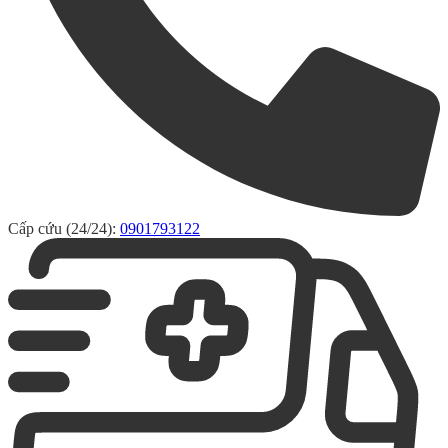
Cấp cứu (24/24):
0901793122