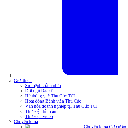
Giới thiệu
Sứ mệnh - tầm nhìn
Đội ngũ Bác sĩ
Hệ thống y tế Thu Cúc TCI
Hoạt động Bệnh viện Thu Cúc
Văn hóa doanh nghiệp tại Thu Cúc TCI
Thư viện hình ảnh
Thư viện video
Chuyên khoa
Chuyên khoa Cơ xương