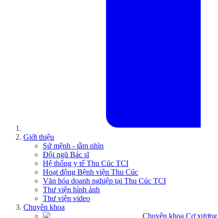
Giới thiệu
Sứ mệnh - tầm nhìn
Đội ngũ Bác sĩ
Hệ thống y tế Thu Cúc TCI
Hoạt động Bệnh viện Thu Cúc
Văn hóa doanh nghiệp tại Thu Cúc TCI
Thư viện hình ảnh
Thư viện video
Chuyên khoa
Chuyên khoa Cơ xương