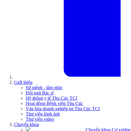
Giới thiệu
Sứ mệnh - tầm nhìn
Đội ngũ Bác sĩ
Hệ thống y tế Thu Cúc TCI
Hoạt động Bệnh viện Thu Cúc
Văn hóa doanh nghiệp tại Thu Cúc TCI
Thư viện hình ảnh
Thư viện video
Chuyên khoa
Chuyên khoa Cơ xương