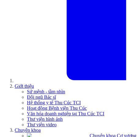
Giới thiệu
Sứ mệnh - tầm nhìn
Đội ngũ Bác sĩ
Hệ thống y tế Thu Cúc TCI
Hoạt động Bệnh viện Thu Cúc
Văn hóa doanh nghiệp tại Thu Cúc TCI
Thư viện hình ảnh
Thư viện video
Chuyên khoa
Chuyên khoa Cơ xương