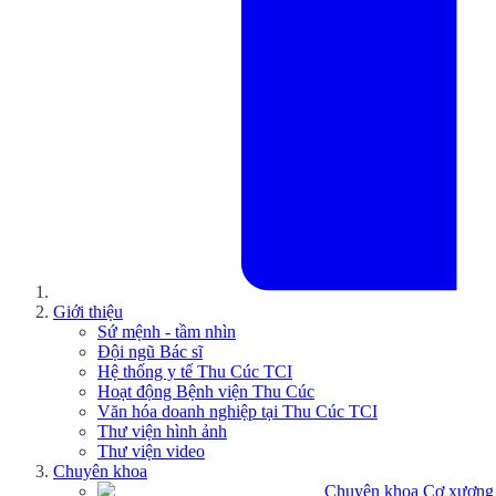
Giới thiệu
Sứ mệnh - tầm nhìn
Đội ngũ Bác sĩ
Hệ thống y tế Thu Cúc TCI
Hoạt động Bệnh viện Thu Cúc
Văn hóa doanh nghiệp tại Thu Cúc TCI
Thư viện hình ảnh
Thư viện video
Chuyên khoa
Chuyên khoa Cơ xương