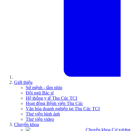
Giới thiệu
Sứ mệnh - tầm nhìn
Đội ngũ Bác sĩ
Hệ thống y tế Thu Cúc TCI
Hoạt động Bệnh viện Thu Cúc
Văn hóa doanh nghiệp tại Thu Cúc TCI
Thư viện hình ảnh
Thư viện video
Chuyên khoa
Chuyên khoa Cơ xương