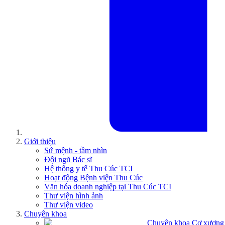
Giới thiệu
Sứ mệnh - tầm nhìn
Đội ngũ Bác sĩ
Hệ thống y tế Thu Cúc TCI
Hoạt động Bệnh viện Thu Cúc
Văn hóa doanh nghiệp tại Thu Cúc TCI
Thư viện hình ảnh
Thư viện video
Chuyên khoa
Chuyên khoa Cơ xương