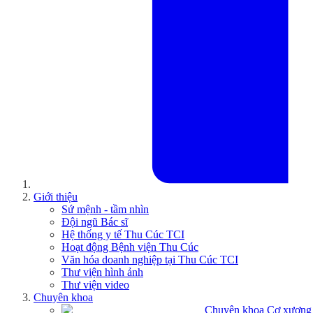
Giới thiệu
Sứ mệnh - tầm nhìn
Đội ngũ Bác sĩ
Hệ thống y tế Thu Cúc TCI
Hoạt động Bệnh viện Thu Cúc
Văn hóa doanh nghiệp tại Thu Cúc TCI
Thư viện hình ảnh
Thư viện video
Chuyên khoa
Chuyên khoa Cơ xương