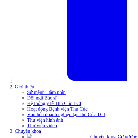
Giới thiệu
Sứ mệnh - tầm nhìn
Đội ngũ Bác sĩ
Hệ thống y tế Thu Cúc TCI
Hoạt động Bệnh viện Thu Cúc
Văn hóa doanh nghiệp tại Thu Cúc TCI
Thư viện hình ảnh
Thư viện video
Chuyên khoa
Chuyên khoa Cơ xương