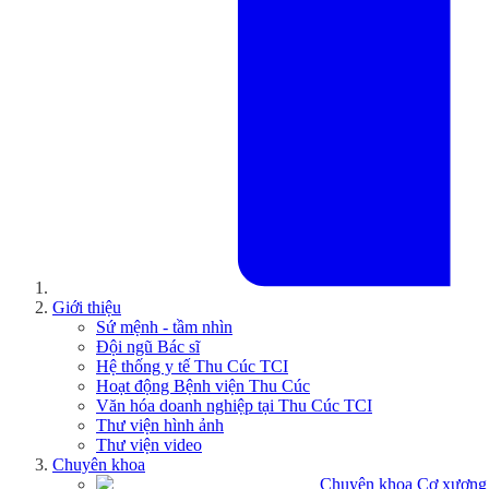
Giới thiệu
Sứ mệnh - tầm nhìn
Đội ngũ Bác sĩ
Hệ thống y tế Thu Cúc TCI
Hoạt động Bệnh viện Thu Cúc
Văn hóa doanh nghiệp tại Thu Cúc TCI
Thư viện hình ảnh
Thư viện video
Chuyên khoa
Chuyên khoa Cơ xương