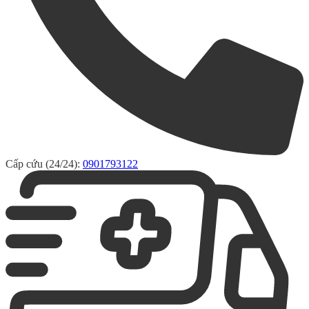
Cấp cứu (24/24):
0901793122