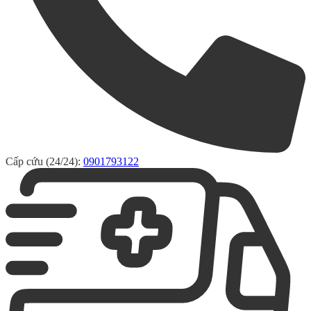
Cấp cứu (24/24):
0901793122