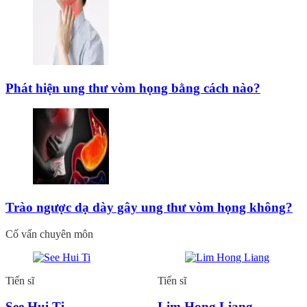
Phát hiện ung thư vòm họng bằng cách nào?
Trào ngược dạ dày gây ung thư vòm họng không?
Cố vấn chuyên môn
Tiến sĩ
Tiến sĩ
See Hui Ti
Lim Hong Liang