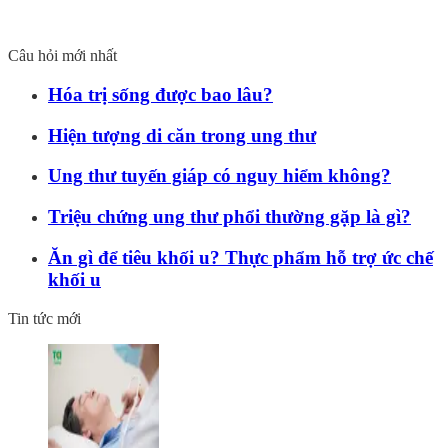
Câu hỏi mới nhất
Hóa trị sống được bao lâu?
Hiện tượng di căn trong ung thư
Ung thư tuyến giáp có nguy hiểm không?
Triệu chứng ung thư phổi thường gặp là gì?
Ăn gì để tiêu khối u? Thực phẩm hỗ trợ ức chế
khối u
Tin tức mới