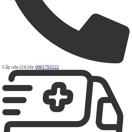
Cấp cứu (24/24):
0901793122