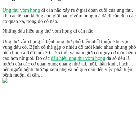
Ung thư vòm họng
di căn não xảy ra ở giai đoạn cuối của ung thư,
khi các tế bào không còn giới hạn ở vòm họng mà đã di căn đến các
cơ quan xa, trong đó có não.
Những dấu hiệu ung thư vòm họng di căn não
Ung thư vòm họng là bệnh ung thư phổ biến nhất thuộc khu vực
vùng đầu cổ. Bệnh có thể gặp ở nhiều độ tuổi khác nhau nhưng phổ
biến hơn cả ở độ tuổi 30 – 55 tuổi và nam giới có nguy cơ mắc bệnh
cao hơn nữ giới. Do các
dấu hiệu ung thư vòm họng
đa số đều là
mượn của các cơ quan xung quang như tai, mũi, thần kinh, hạch…
nên người bệnh thường xem nhẹ và bỏ qua dẫn đến việc phát hiện
bệnh muộn, di căn…