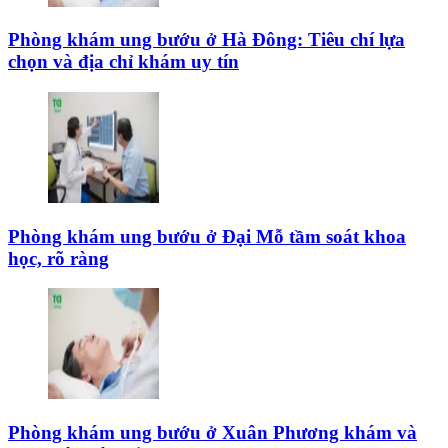
Phòng khám ung bướu ở Hà Đông: Tiêu chí lựa
chọn và địa chỉ khám uy tín
Phòng khám ung bướu ở Đại Mỗ tầm soát khoa
học, rõ ràng
Phòng khám ung bướu ở Xuân Phương khám và