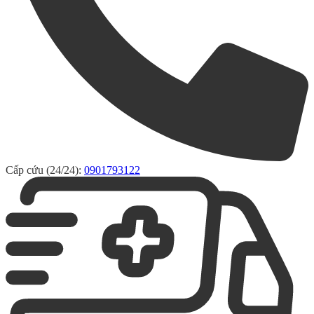
Cấp cứu (24/24):
0901793122