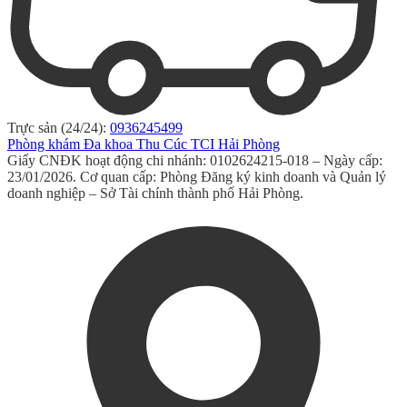
Trực sản (24/24):
0936245499
Phòng khám Đa khoa Thu Cúc TCI Hải Phòng
Giấy CNĐK hoạt động chi nhánh: 0102624215-018 – Ngày cấp:
23/01/2026. Cơ quan cấp: Phòng Đăng ký kinh doanh và Quản lý
doanh nghiệp – Sở Tài chính thành phố Hải Phòng.