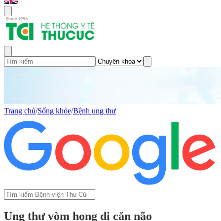
Trang chủ
/
Sống khỏe
/
Bệnh ung thư
Ung thư vòm họng di căn não