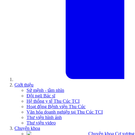
Giới thiệu
Sứ mệnh - tầm nhìn
Đội ngũ Bác sĩ
Hệ thống y tế Thu Cúc TCI
Hoạt động Bệnh viện Thu Cúc
Văn hóa doanh nghiệp tại Thu Cúc TCI
Thư viện hình ảnh
Thư viện video
Chuyên khoa
Chuyên khoa Cơ xương