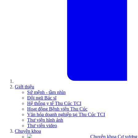
Giới thiệu
Sứ mệnh - tầm nhìn
Đội ngũ Bác sĩ
Hệ thống y tế Thu Cúc TCI
Hoạt động Bệnh viện Thu Cúc
Văn hóa doanh nghiệp tại Thu Cúc TCI
Thư viện hình ảnh
Thư viện video
Chuyên khoa
Chuyên khoa Cơ xương