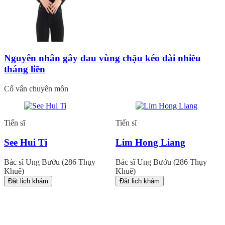
Nguyên nhân gây đau vùng chậu kéo dài nhiều
tháng liền
Cố vấn chuyên môn
Tiến sĩ
Tiến sĩ
See Hui Ti
Lim Hong Liang
Bác sĩ Ung Bướu (286 Thụy
Bác sĩ Ung Bướu (286 Thụy
Khuê)
Khuê)
Đặt lịch khám
Đặt lịch khám