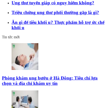
Ung thư tuyến giáp có nguy hiểm không?
Triệu chứng ung thư phổi thường gặp là gì?
Ăn gì để tiêu khối u? Thực phẩm hỗ trợ ức chế
khối u
Tin tức mới
Phòng khám ung bướu ở Hà Đông: Tiêu chí lựa
chọn và địa chỉ khám uy tín