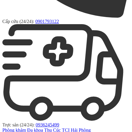
Cấp cứu (24/24):
0901793122
Trực sản (24/24):
0936245499
Phòng khám Đa khoa Thu Cúc TCI Hải Phòng