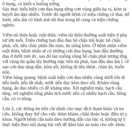
ổ bụng, có khối u buồng trứng.
Sảy thai: biểu hiện cơn đau bụng từng cơn vùng giữa hạ vị, kèm ra
huyết âm đạo nhiều. Trước đó người bệnh có triệu chứng có thai, trễ
kinh, siêu âm có hình ảnh túi thai trong tử cung và triệu chứng
nghén.
Viêm túi thừa hoặc ruột thừa: viêm túi thừa thường xuất hiện ở phụ
nữ lớn tuổi. Triệu chứng ban đầu đau hố chậu trái hoặc hố chậu
phải, sốt, tiêu chảy phân lẫn máu, ăn uống kém. Ở bệnh nhân viêm
ruột thừa, bệnh nhân sẽ có những cơn đau bụng, ban đầu thường
đau ở dưới mũi ức, sau đó lan xuống vùng hố chậu phải tương ứng
với vùng túi quần tây thường mặc bên túi phải, ban đầu đau âm ỉ, về
sau cơn đau tăng dần, kèm sốt, không đi tiêu được, chán ăn, buồn
nôn.
Viêm bàng quang: bệnh xuất hiện cơn đau nhiều vùng dưới rốn đi
tiểu buốt, tiểu lắt nhắt, nước tiểu đục kèm theo sốt. Khám vùng
bụng, ấn đau nhiều có đề kháng nhẹ. Xét nghiệm máu, bạch cầu
tăng, xét nghiệm tổng phân tích nước tiểu có nhiều bạch cầu, hồng
cầu, có vi trùng.
Lưu ý, các thông tin trên chỉ dành cho mục đích tham khảo và tra
cứu, không thay thế cho việc thăm khám, chẩn đoán hoặc điều trị y
khoa. Người bệnh cần tuân theo hướng dẫn của bác sĩ, không tự ý
thực hiện theo nội dung bài viết để đảm bảo an toàn cho sức khỏe.