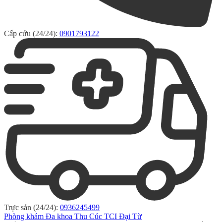
Cấp cứu (24/24):
0901793122
Trực sản (24/24):
0936245499
Phòng khám Đa khoa Thu Cúc TCI Đại Từ