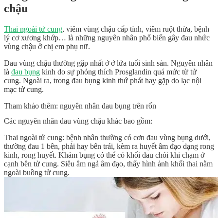
chậu
Thai ngoài tử cung
, viêm vùng chậu cấp tính, viêm ruột thừa, bệnh
lý cơ xương khớp… là những nguyên nhân phổ biến gây đau nhức
vùng chậu ở chị em phụ nữ.
Đau vùng chậu thường gặp nhất ở ở lứa tuổi sinh sản. Nguyên nhân
là
đau bụng
kinh do sự phóng thích Prosglandin quá mức từ tử
cung. Ngoài ra, trong đau bụng kinh thứ phát hay gặp do lạc nội
mạc tử cung.
Tham khảo thêm
: nguyên nhân đau bụng trên rốn
Các nguyên nhân đau vùng chậu khác bao gồm:
Thai ngoài tử cung: bệnh nhân thường có cơn đau vùng bụng dưới,
thường đau 1 bên, phải hay bên trái, kèm ra huyết âm đạo dạng rong
kinh, rong huyết. Khám bụng có thể có khối đau chói khi chạm ở
cạnh bên tử cung. Siêu âm ngả âm đạo, thấy hình ảnh khối thai nằm
ngoài buồng tử cung.