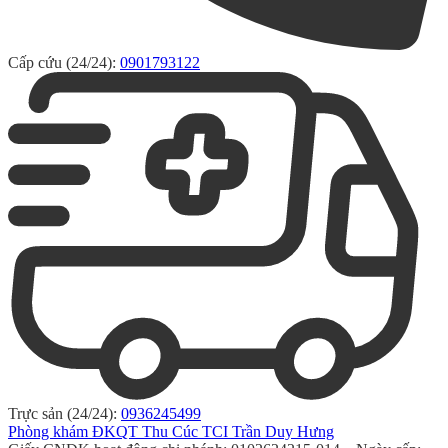
Cấp cứu (24/24):
0901793122
Trực sản (24/24):
0936245499
Phòng khám ĐKQT Thu Cúc TCI Trần Duy Hưng