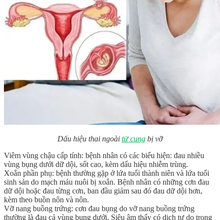
Dấu hiệu thai ngoài
tử cung
bị vỡ
Viêm vùng chậu cấp tính: bệnh nhân có các biểu hiện: đau nhiều
vùng bụng dưới dữ dội, sốt cao, kèm dấu hiệu nhiễm trùng.
Xoắn phần phụ: bệnh thường gặp ở lứa tuổi thành niên và lứa tuổi
sinh sản do mạch máu nuôi bị xoắn. Bệnh nhân có những cơn đau
dữ dội hoặc đau từng cơn, ban đầu giảm sau đó đau dữ dội hơn,
kèm theo buồn nôn và nôn.
Vỡ nang buồng trứng: cơn đau bụng do vỡ nang buồng trứng
thường là đau cả vùng bụng dưới. Siêu âm thấy có dịch tự do trong