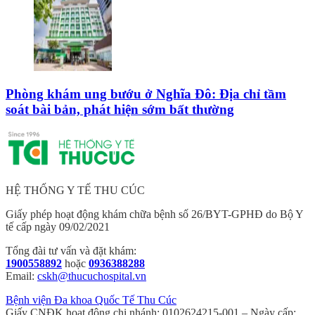
Phòng khám ung bướu ở Nghĩa Đô: Địa chỉ tầm
soát bài bản, phát hiện sớm bất thường
HỆ THỐNG Y TẾ THU CÚC
Giấy phép hoạt động khám chữa bệnh số 26/BYT-GPHĐ do Bộ Y
tế cấp ngày 09/02/2021
Tổng đài tư vấn và đặt khám:
1900558892
hoặc
0936388288
Email:
cskh@thucuchospital.vn
Bệnh viện Đa khoa Quốc Tế Thu Cúc
Giấy CNĐK hoạt động chi nhánh: 0102624215-001 – Ngày cấp: