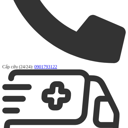
Cấp cứu (24/24):
0901793122