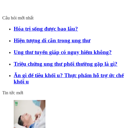
Câu hỏi mới nhất
Hóa trị sống được bao lâu?
Hiện tượng di căn trong ung thư
Ung thư tuyến giáp có nguy hiểm không?
Triệu chứng ung thư phổi thường gặp là gì?
Ăn gì để tiêu khối u? Thực phẩm hỗ trợ ức chế
khối u
Tin tức mới