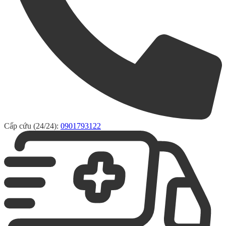
Cấp cứu (24/24):
0901793122