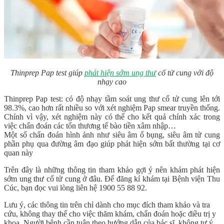
Thinprep Pap test giúp
phát hiện sớm ung thư
cổ tử cung với độ
nhạy cao
Thinprep Pap test: có độ nhạy tầm soát ung thư cổ tử cung lên tới
98.3%, cao hơn rất nhiều so với xét nghiệm Pap smear truyền thống.
Chính vì vậy, xét nghiệm này có thể cho kết quả chính xác trong
việc chẩn đoán các tổn thương tế bào tiền xâm nhập…
Một số chẩn đoán hình ảnh như siêu âm ổ bụng, siêu âm tử cung
phần phụ qua đường âm đạo giúp phát hiện sớm bất thường tại cơ
quan này
Trên đây là những thông tin tham khảo gợi ý nên khám phát hiện
sớm ung thư cổ tử cung ở đâu. Để đăng kí khám tại Bệnh viện Thu
Cúc, bạn đọc vui lòng liên hệ 1900 55 88 92.
Lưu ý, các thông tin trên chỉ dành cho mục đích tham khảo và tra
cứu, không thay thế cho việc thăm khám, chẩn đoán hoặc điều trị y
khoa. Người bệnh cần tuân theo hướng dẫn của bác sĩ, không tự ý