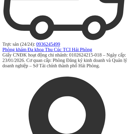
Trực sản (24/24):
0936245499
Phòng khám Đa khoa Thu Cúc TCI Hải Phòng
Giấy CNĐK hoạt động chi nhánh: 0102624215-018 – Ngày cấp:
23/01/2026. Cơ quan cấp: Phòng Đăng ký kinh doanh và Quản lý
doanh nghiệp – Sở Tài chính thành phố Hải Phòng.