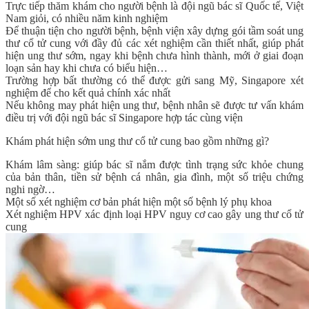
Trực tiếp thăm khám cho người bệnh là đội ngũ bác sĩ Quốc tế, Việt
Nam giỏi, có nhiều năm kinh nghiệm
Để thuận tiện cho người bệnh, bệnh viện xây dựng
gói tầm soát ung
thư cổ tử cung
với đầy đủ các xét nghiệm cần thiết nhất, giúp phát
hiện ung thư sớm, ngay khi bệnh chưa hình thành, mới ở giai đoạn
loạn sản hay khi chưa có biểu hiện…
Trường hợp bất thường có thể được gửi sang Mỹ, Singapore xét
nghiệm để cho kết quả chính xác nhất
Nếu không may phát hiện ung thư, bệnh nhân sẽ được tư vấn khám
điều trị với đội ngũ bác sĩ Singapore hợp tác cùng viện
Khám phát hiện sớm ung thư cổ tử cung bao gồm những gì?
Khám lâm sàng: giúp bác sĩ nắm được tình trạng sức khỏe chung
của bản thân, tiền sử bệnh cá nhân, gia đình, một số triệu chứng
nghi ngờ…
Một số xét nghiệm cơ bản phát hiện một số bệnh lý phụ khoa
Xét nghiệm HPV xác định loại HPV nguy cơ cao gây ung thư cổ tử
cung