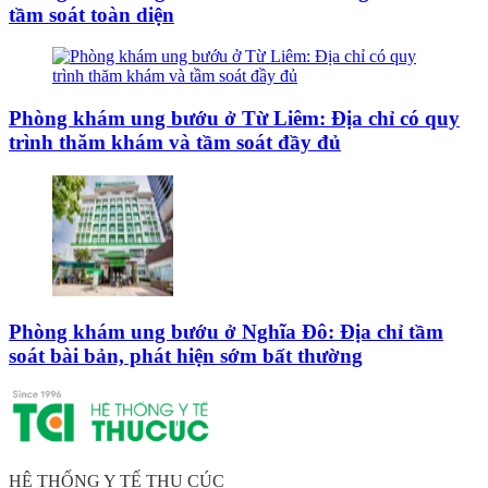
tầm soát toàn diện
Phòng khám ung bướu ở Từ Liêm: Địa chỉ có quy
trình thăm khám và tầm soát đầy đủ
Phòng khám ung bướu ở Nghĩa Đô: Địa chỉ tầm
soát bài bản, phát hiện sớm bất thường
HỆ THỐNG Y TẾ THU CÚC