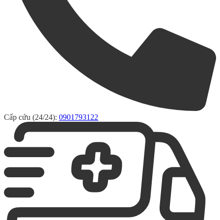
Cấp cứu (24/24):
0901793122