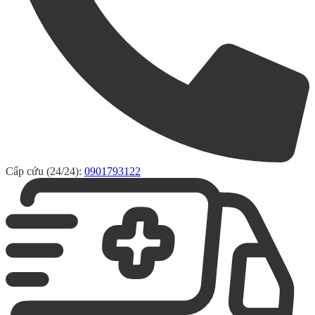
Cấp cứu (24/24):
0901793122