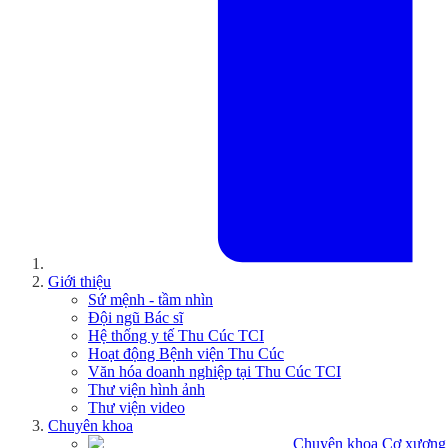
Giới thiệu
Sứ mệnh - tầm nhìn
Đội ngũ Bác sĩ
Hệ thống y tế Thu Cúc TCI
Hoạt động Bệnh viện Thu Cúc
Văn hóa doanh nghiệp tại Thu Cúc TCI
Thư viện hình ảnh
Thư viện video
Chuyên khoa
Chuyên khoa Cơ xương