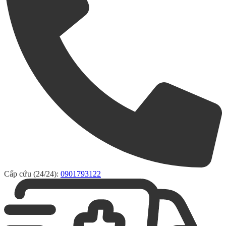
Cấp cứu (24/24):
0901793122