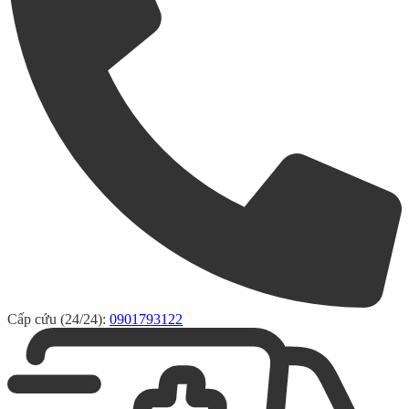
Cấp cứu (24/24):
0901793122