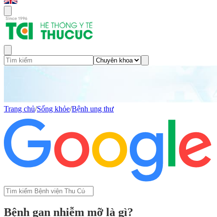
Trang chủ
/
Sống khỏe
/
Bệnh ung thư
Bệnh gan nhiễm mỡ là gì?