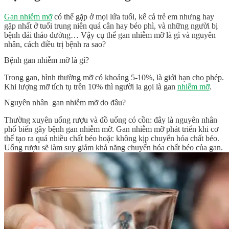
Gan nhiễm mỡ
có thể gặp ở mọi lứa tuổi, kể cả trẻ em nhưng hay
gặp nhất ở tuổi trung niên quá cân hay béo phì, và những người bị
bệnh đái tháo đường… Vậy cụ thể gan nhiễm mỡ là gì và nguyên
nhân, cách điều trị bệnh ra sao?
Bệnh gan nhiễm mỡ là gì?
Trong gan, bình thường mỡ có khoảng 5-10%, là giới hạn cho phép.
Khi lượng mỡ tích tụ trên 10% thì người la gọi là gan
nhiễm mỡ
.
Nguyên nhân gan nhiễm mỡ do đâu?
Thường xuyên uống rượu và đồ uống có cồn: đây là nguyên nhân
phổ biến gây bệnh gan nhiễm mỡ. Gan nhiễm mỡ phát triển khi cơ
thể tạo ra quá nhiều chất béo hoặc không kịp chuyển hóa chất béo.
Uống rượu sẽ làm suy giảm khả năng chuyển hóa chất béo của gan.