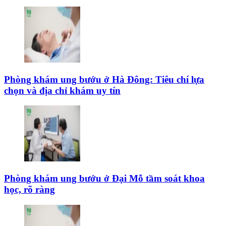
Phòng khám ung bướu ở Hà Đông: Tiêu chí lựa
chọn và địa chỉ khám uy tín
Phòng khám ung bướu ở Đại Mỗ tầm soát khoa
học, rõ ràng