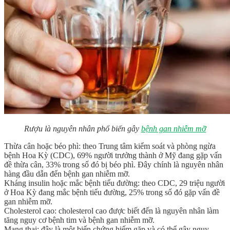
Rượu là nguyên nhân phổ biến gây
bệnh gan nhiễm mỡ
Thừa cân hoặc béo phì: theo Trung tâm kiểm soát và phòng ngừa
bệnh Hoa Kỳ (CDC), 69% người trưởng thành ở Mỹ đang gặp vấn
đề thừa cân, 33% trong số đó bị béo phì. Đây chính là nguyên nhân
hàng đầu dẫn đến bệnh gan nhiễm mỡ.
Kháng insulin hoặc mắc bệnh tiểu đường: theo CDC, 29 triệu người
ở Hoa Kỳ đang mắc bệnh tiểu đường, 25% trong số đó gặp vấn đề
gan nhiễm mỡ.
Cholesterol cao: cholesterol cao được biết đến là nguyên nhân làm
tăng nguy cơ bệnh tim và bệnh gan nhiễm mỡ.
Mang thai: đây là một biến chứng hiếm gặp và có thể gây nguy