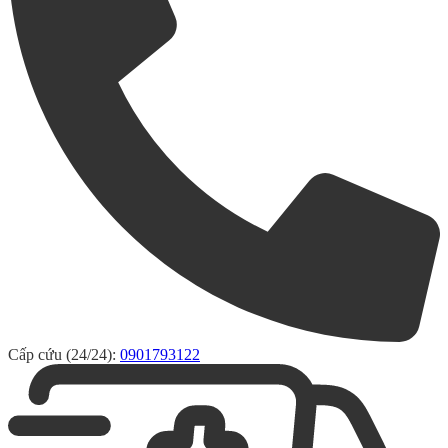
Cấp cứu (24/24):
0901793122