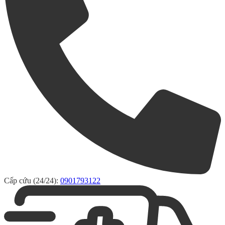
Cấp cứu (24/24):
0901793122