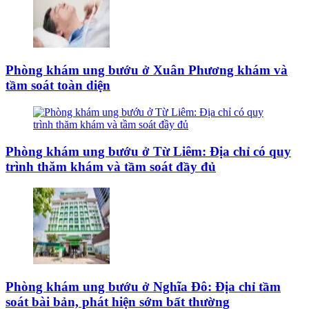
Phòng khám ung bướu ở Xuân Phương khám và
tầm soát toàn diện
Phòng khám ung bướu ở Từ Liêm: Địa chỉ có quy
trình thăm khám và tầm soát đầy đủ
Phòng khám ung bướu ở Nghĩa Đô: Địa chỉ tầm
soát bài bản, phát hiện sớm bất thường