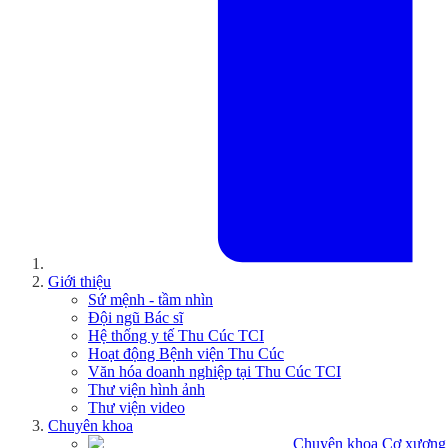
Giới thiệu
Sứ mệnh - tầm nhìn
Đội ngũ Bác sĩ
Hệ thống y tế Thu Cúc TCI
Hoạt động Bệnh viện Thu Cúc
Văn hóa doanh nghiệp tại Thu Cúc TCI
Thư viện hình ảnh
Thư viện video
Chuyên khoa
Chuyên khoa Cơ xương