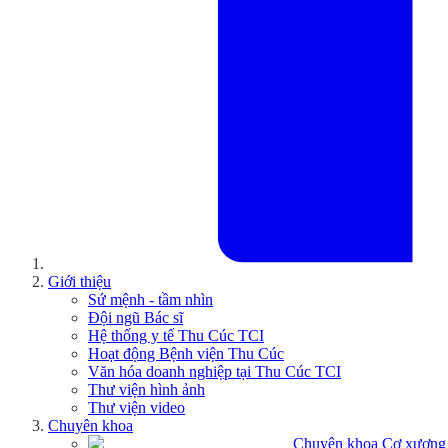
Giới thiệu
Sứ mệnh - tầm nhìn
Đội ngũ Bác sĩ
Hệ thống y tế Thu Cúc TCI
Hoạt động Bệnh viện Thu Cúc
Văn hóa doanh nghiệp tại Thu Cúc TCI
Thư viện hình ảnh
Thư viện video
Chuyên khoa
Chuyên khoa Cơ xương