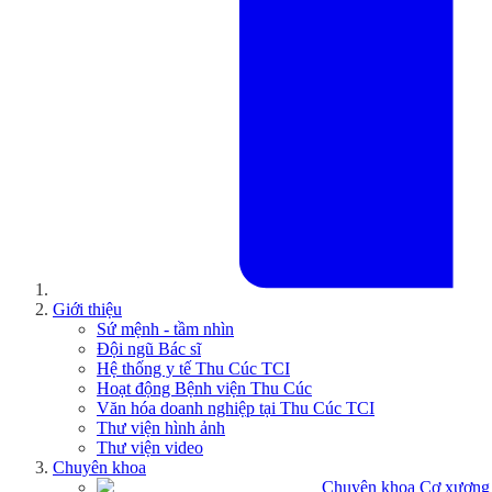
Giới thiệu
Sứ mệnh - tầm nhìn
Đội ngũ Bác sĩ
Hệ thống y tế Thu Cúc TCI
Hoạt động Bệnh viện Thu Cúc
Văn hóa doanh nghiệp tại Thu Cúc TCI
Thư viện hình ảnh
Thư viện video
Chuyên khoa
Chuyên khoa Cơ xương