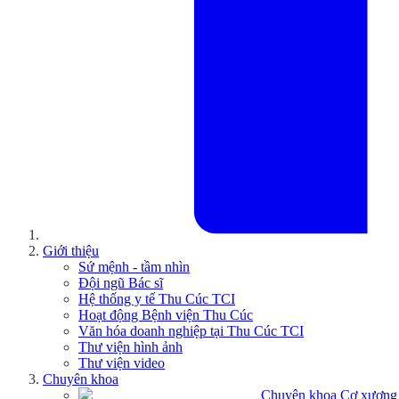
Giới thiệu
Sứ mệnh - tầm nhìn
Đội ngũ Bác sĩ
Hệ thống y tế Thu Cúc TCI
Hoạt động Bệnh viện Thu Cúc
Văn hóa doanh nghiệp tại Thu Cúc TCI
Thư viện hình ảnh
Thư viện video
Chuyên khoa
Chuyên khoa Cơ xương