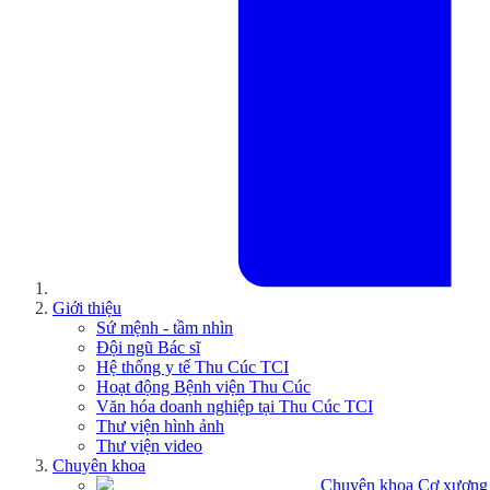
Giới thiệu
Sứ mệnh - tầm nhìn
Đội ngũ Bác sĩ
Hệ thống y tế Thu Cúc TCI
Hoạt động Bệnh viện Thu Cúc
Văn hóa doanh nghiệp tại Thu Cúc TCI
Thư viện hình ảnh
Thư viện video
Chuyên khoa
Chuyên khoa Cơ xương