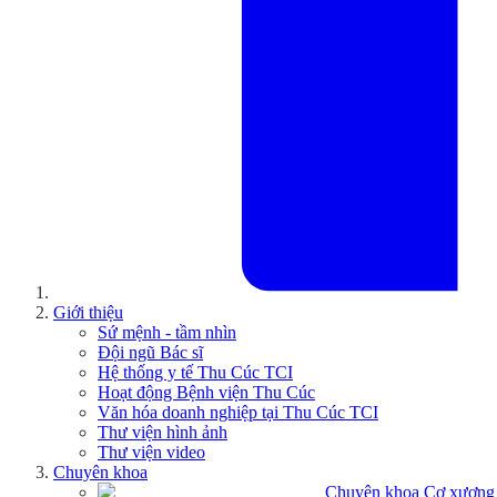
Giới thiệu
Sứ mệnh - tầm nhìn
Đội ngũ Bác sĩ
Hệ thống y tế Thu Cúc TCI
Hoạt động Bệnh viện Thu Cúc
Văn hóa doanh nghiệp tại Thu Cúc TCI
Thư viện hình ảnh
Thư viện video
Chuyên khoa
Chuyên khoa Cơ xương