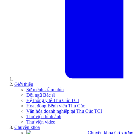
Giới thiệu
Sứ mệnh - tầm nhìn
Đội ngũ Bác sĩ
Hệ thống y tế Thu Cúc TCI
Hoạt động Bệnh viện Thu Cúc
Văn hóa doanh nghiệp tại Thu Cúc TCI
Thư viện hình ảnh
Thư viện video
Chuyên khoa
Chuyên khoa Cơ xương