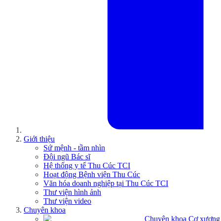
Giới thiệu
Sứ mệnh - tầm nhìn
Đội ngũ Bác sĩ
Hệ thống y tế Thu Cúc TCI
Hoạt động Bệnh viện Thu Cúc
Văn hóa doanh nghiệp tại Thu Cúc TCI
Thư viện hình ảnh
Thư viện video
Chuyên khoa
Chuyên khoa Cơ xương