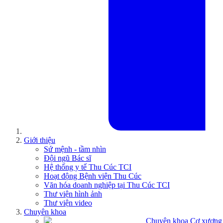
Giới thiệu
Sứ mệnh - tầm nhìn
Đội ngũ Bác sĩ
Hệ thống y tế Thu Cúc TCI
Hoạt động Bệnh viện Thu Cúc
Văn hóa doanh nghiệp tại Thu Cúc TCI
Thư viện hình ảnh
Thư viện video
Chuyên khoa
Chuyên khoa Cơ xương