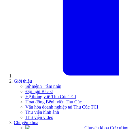
Giới thiệu
Sứ mệnh - tầm nhìn
Đội ngũ Bác sĩ
Hệ thống y tế Thu Cúc TCI
Hoạt động Bệnh viện Thu Cúc
Văn hóa doanh nghiệp tại Thu Cúc TCI
Thư viện hình ảnh
Thư viện video
Chuyên khoa
Chuyên khoa Cơ xương