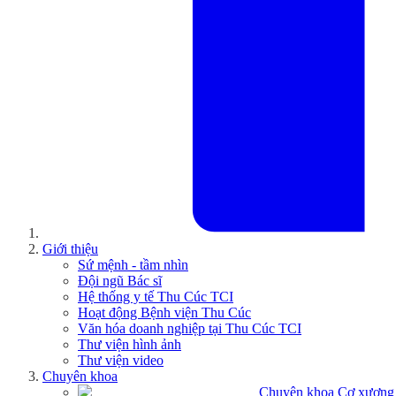
Giới thiệu
Sứ mệnh - tầm nhìn
Đội ngũ Bác sĩ
Hệ thống y tế Thu Cúc TCI
Hoạt động Bệnh viện Thu Cúc
Văn hóa doanh nghiệp tại Thu Cúc TCI
Thư viện hình ảnh
Thư viện video
Chuyên khoa
Chuyên khoa Cơ xương