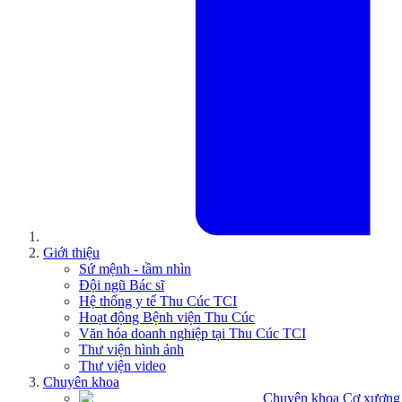
Giới thiệu
Sứ mệnh - tầm nhìn
Đội ngũ Bác sĩ
Hệ thống y tế Thu Cúc TCI
Hoạt động Bệnh viện Thu Cúc
Văn hóa doanh nghiệp tại Thu Cúc TCI
Thư viện hình ảnh
Thư viện video
Chuyên khoa
Chuyên khoa Cơ xương