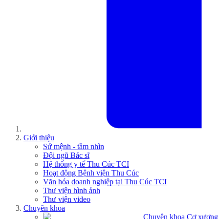
Giới thiệu
Sứ mệnh - tầm nhìn
Đội ngũ Bác sĩ
Hệ thống y tế Thu Cúc TCI
Hoạt động Bệnh viện Thu Cúc
Văn hóa doanh nghiệp tại Thu Cúc TCI
Thư viện hình ảnh
Thư viện video
Chuyên khoa
Chuyên khoa Cơ xương