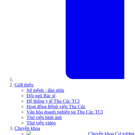
Giới thiệu
Sứ mệnh - tầm nhìn
Đội ngũ Bác sĩ
Hệ thống y tế Thu Cúc TCI
Hoạt động Bệnh viện Thu Cúc
Văn hóa doanh nghiệp tại Thu Cúc TCI
Thư viện hình ảnh
Thư viện video
Chuyên khoa
Chuyên khoa Cơ xương