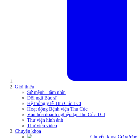
Giới thiệu
Sứ mệnh - tầm nhìn
Đội ngũ Bác sĩ
Hệ thống y tế Thu Cúc TCI
Hoạt động Bệnh viện Thu Cúc
Văn hóa doanh nghiệp tại Thu Cúc TCI
Thư viện hình ảnh
Thư viện video
Chuyên khoa
Chuyên khoa Cơ xương