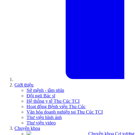
Giới thiệu
Sứ mệnh - tầm nhìn
Đội ngũ Bác sĩ
Hệ thống y tế Thu Cúc TCI
Hoạt động Bệnh viện Thu Cúc
Văn hóa doanh nghiệp tại Thu Cúc TCI
Thư viện hình ảnh
Thư viện video
Chuyên khoa
Chuyên khoa Cơ xương