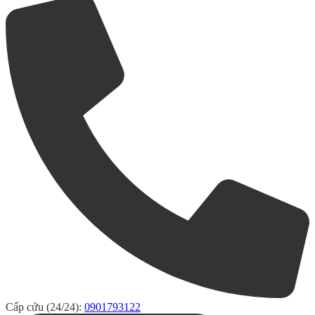
Cấp cứu (24/24):
0901793122