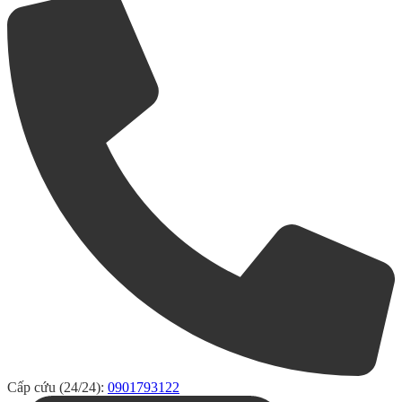
Cấp cứu (24/24):
0901793122