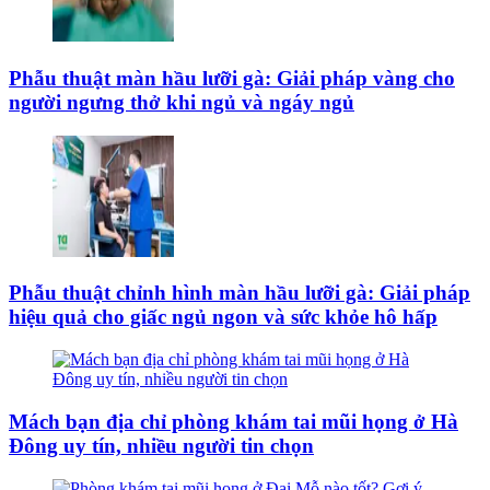
Phẫu thuật màn hầu lưỡi gà: Giải pháp vàng cho
người ngưng thở khi ngủ và ngáy ngủ
Phẫu thuật chỉnh hình màn hầu lưỡi gà: Giải pháp
hiệu quả cho giấc ngủ ngon và sức khỏe hô hấp
Mách bạn địa chỉ phòng khám tai mũi họng ở Hà
Đông uy tín, nhiều người tin chọn