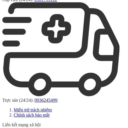
Trực sản (24/24):
0936245499
Miễn trừ trách nhiệm
Chính sách bảo mật
Liên kết mạng xã hội