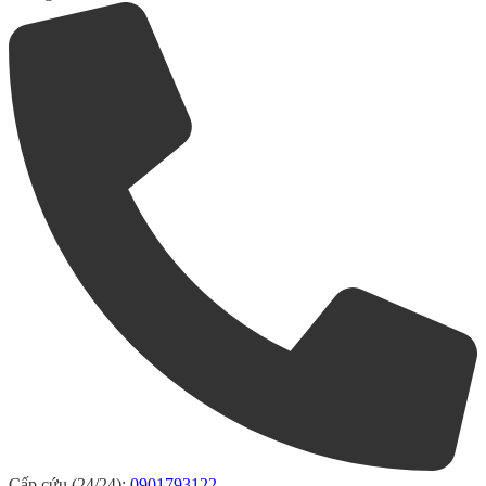
Cấp cứu (24/24):
0901793122