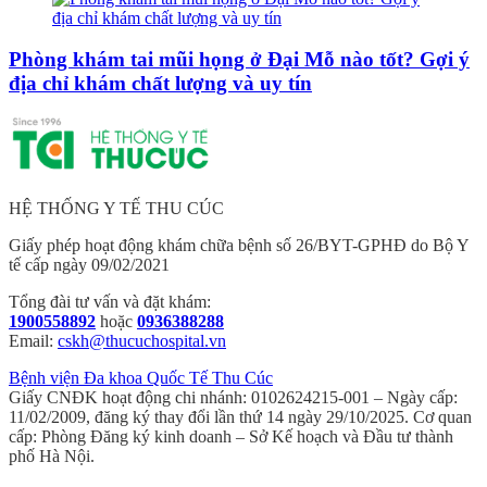
Phòng khám tai mũi họng ở Đại Mỗ nào tốt? Gợi ý
địa chỉ khám chất lượng và uy tín
HỆ THỐNG Y TẾ THU CÚC
Giấy phép hoạt động khám chữa bệnh số 26/BYT-GPHĐ do Bộ Y
tế cấp ngày 09/02/2021
Tổng đài tư vấn và đặt khám:
1900558892
hoặc
0936388288
Email:
cskh@thucuchospital.vn
Bệnh viện Đa khoa Quốc Tế Thu Cúc
Giấy CNĐK hoạt động chi nhánh: 0102624215-001 – Ngày cấp:
11/02/2009, đăng ký thay đổi lần thứ 14 ngày 29/10/2025. Cơ quan
cấp: Phòng Đăng ký kinh doanh – Sở Kế hoạch và Đầu tư thành
phố Hà Nội.