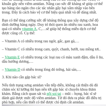
khuẩn gây nên viêm amidan. Nâng cao sức đề kháng sẽ giúp cơ thể
tạo hàng rào ngăn cho các tác nhân gây hại xâm nhập vào bên
trong. Đây là cách bảo vệ cơ thể hiệu quả nhất và dễ dàng nhất.
Bạn có thể tăng cường sức đề kháng thông qua xây dựng chế độ
dinh dưỡng hàng ngày. Duy trì thói quen ăn nhiều rau xanh, hoa
quả có nhiều
vitamin A
, C,…sẽ giúp hệ thống miễn dịch cơ thể
được củng cố. Cụ thể:
– Vitamin A có nhiều trong rau ngót, gấc, gan gà,…
– Vitamin C có nhiều trong cam, quýt, chanh, bưởi, rau mồng tơi..
–
Vitamin E
có nhiều trong các loại rau có màu xanh đậm, dầu ô liu,
dầu hướng dương,…
–
Vitamin D
có nhiều trong lòng đỏ trứng, hải sản,…
3. Khi nào cần gặp bác sĩ?
Nếu tình trạng sưng amidan vẫn tiếp diễn, không cải thiện dù đã
chăm sóc kĩ lưỡng thì bạn nên tới gặp bác sĩ chuyên khoa thăm
khám. Bằng cách quan sát và
nội soi tai
– mũi – họng, bác sĩ sẽ
đánh giá được mức độ viêm amidan. Từ đó đưa ra phác đồ điều trị
phù hợp, nếu cần thiết có thể được chỉ định cắt amidan.