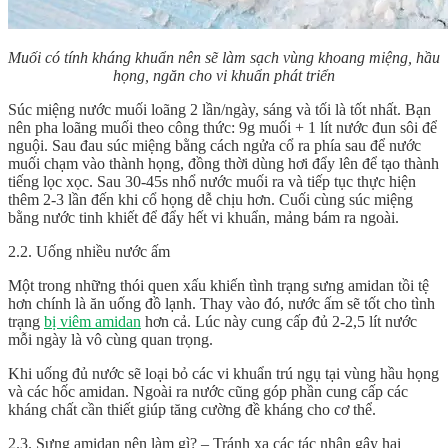
Muối có tính kháng khuẩn nên sẽ làm sạch vùng khoang miệng, hầu
họng, ngăn cho vi khuẩn phát triển
Súc miệng nước muối loãng 2 lần/ngày, sáng và tối là tốt nhất. Bạn
nên pha loãng muối theo công thức: 9g muối + 1 lít nước đun sôi để
nguội. Sau đau súc miệng bằng cách ngửa cổ ra phía sau để nước
muối chạm vào thành họng, đồng thời dùng hơi đẩy lên để tạo thành
tiếng lọc xọc. Sau 30-45s nhổ nước muối ra và tiếp tục thực hiện
thêm 2-3 lần đến khi cổ họng dễ chịu hơn. Cuối cùng súc miệng
bằng nước tinh khiết để đẩy hết vi khuẩn, mảng bám ra ngoài.
2.2. Uống nhiều nước ấm
Một trong những thói quen xấu khiến tình trạng sưng amidan tồi tệ
hơn chính là ăn uống đồ lạnh. Thay vào đó, nước ấm sẽ tốt cho tình
trạng
bị viêm amidan
hơn cả. Lúc này cung cấp đủ 2-2,5 lít nước
mỗi ngày là vô cùng quan trọng.
Khi uống đủ nước sẽ loại bỏ các vi khuẩn trú ngụ tại vùng hầu họng
và các hốc amidan. Ngoài ra nước cũng góp phần cung cấp các
kháng chất cần thiết giúp tăng cường đề kháng cho cơ thể.
2.3. Sưng amidan nên làm gì? – Tránh xa các tác nhân gây hại