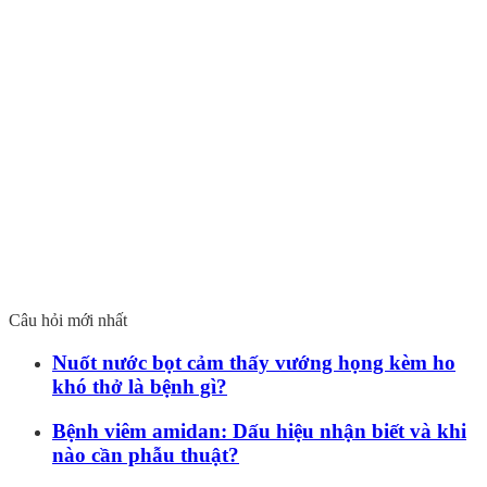
Câu hỏi mới nhất
Nuốt nước bọt cảm thấy vướng họng kèm ho
khó thở là bệnh gì?
Bệnh viêm amidan: Dấu hiệu nhận biết và khi
nào cần phẫu thuật?