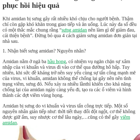
phục hồi hiệu quả
Khi amidan bị sưng gây rất nhiều khó chịu cho người bệnh. Thậm
chí còn gặp khó khăn trong giao tiếp và ăn uống. Lúc này đa số đều
có một thắc mắc chung rằng “
sưng amidan
nên làm gì
để giảm đau,
cải thiện bệnh”. Đừng bỏ qua 4 cách giảm sưng amidan đơn giản tại
nhà sau.
1. Nhận biết sưng amidan? Nguyên nhân?
Amidan nằm ở ngã ba
hầu họng
, có nhiệm vụ ngăn chặn sự xâm
nhập của vi khuẩn và virus đi vào cơ thể qua đường hô hấp. Tuy
nhiên, khi sức đề kháng trở nên suy yếu cùng sự tấn công mạnh mẽ
của virus, vi khuẩn, amidan không thể chống lại gây nên nên tình
trạng viêm, sưng đỏ. Nếu xảy ra nhiều lầnthì khiến cho khả năng
chống lại của amidan ngày càng yếu đi, tạo ra các ổ viêm và hình
thành các đợt viêm vùng họng.
Amidan bị sưng do vi khuẩn và virus tấn công trực tiếp. Một số
nguyên nhân gián tiếp như: thời tiết thay đổi đột ngột, cơ thể không
được giữ ấm, suy nhược cơ thể lâu ngày,…cũng có thể gây
viêm
amidan
.