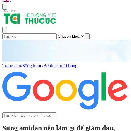
Trang chủ
/
Sống khỏe
/
Bệnh tai mũi họng
Sưng amidan nên làm gì để giảm đau,