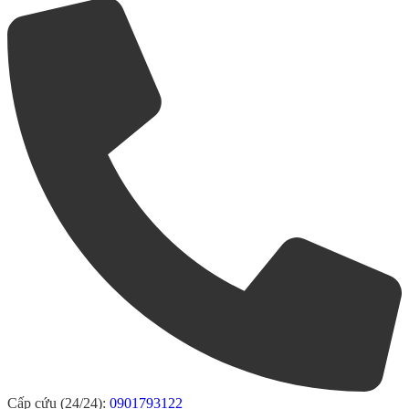
Cấp cứu (24/24):
0901793122