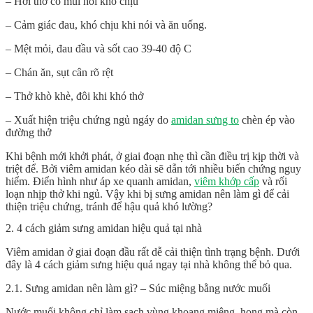
– Hơi thở có mùi hôi khó chịu
– Cảm giác đau, khó chịu khi nói và ăn uống.
– Mệt mỏi, đau đầu và sốt cao 39-40 độ C
– Chán ăn, sụt cân rõ rệt
– Thở khò khè, đôi khi khó thở
– Xuất hiện triệu chứng ngủ ngáy do
amidan sưng to
chèn ép vào
đường thở
Khi bệnh mới khởi phát, ở giai đoạn nhẹ thì cần điều trị kịp thời và
triệt để. Bởi viêm amidan kéo dài sẽ dẫn tới nhiều biến chứng nguy
hiểm. Điển hình như áp xe quanh amidan,
viêm khớp cấp
và rối
loạn nhịp thở khi ngủ. Vậy khi bị
sưng amidan nên làm gì
để cải
thiện triệu chứng, tránh để hậu quả khó lường?
2. 4 cách giảm sưng amidan hiệu quả tại nhà
Viêm amidan ở giai đoạn đầu rất dễ cải thiện tình trạng bệnh. Dưới
đây là 4 cách giảm sưng hiệu quả ngay tại nhà không thể bỏ qua.
2.1. Sưng amidan nên làm gì? – Súc miệng bằng nước muối
Nước muối không chỉ làm sạch vùng khoang miệng, họng mà còn