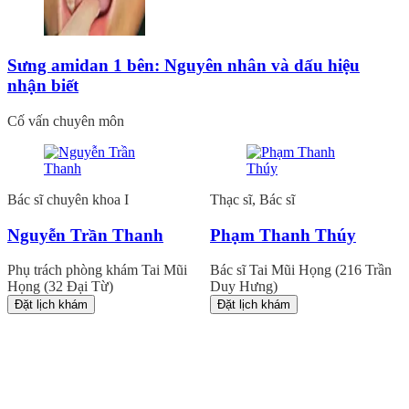
Sưng amidan 1 bên: Nguyên nhân và dấu hiệu
nhận biết
Cố vấn chuyên môn
Bác sĩ chuyên khoa I
Thạc sĩ, Bác sĩ
Nguyễn Trần Thanh
Phạm Thanh Thúy
Phụ trách phòng khám Tai Mũi
Bác sĩ Tai Mũi Họng (216 Trần
Họng (32 Đại Từ)
Duy Hưng)
Đặt lịch khám
Đặt lịch khám