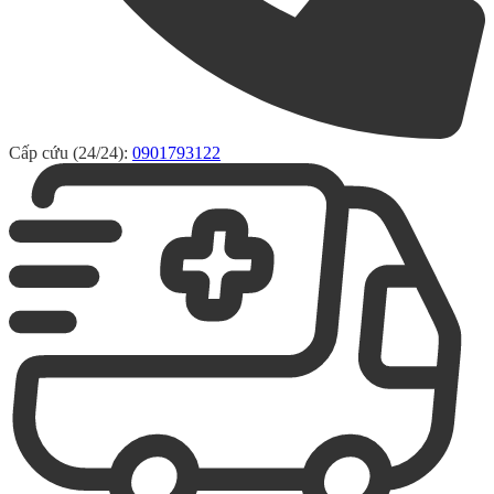
Cấp cứu (24/24):
0901793122