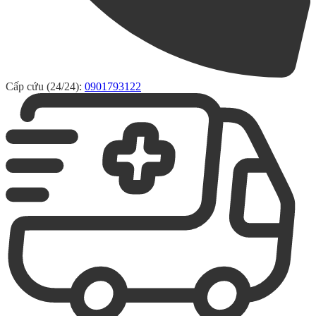
Cấp cứu (24/24):
0901793122