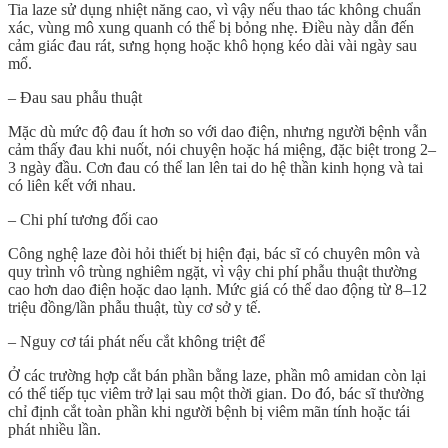
Tia laze sử dụng nhiệt năng cao, vì vậy nếu thao tác không chuẩn
xác, vùng mô xung quanh có thể bị bỏng nhẹ. Điều này dẫn đến
cảm giác đau rát, sưng họng hoặc khô họng kéo dài vài ngày sau
mổ.
– Đau sau phẫu thuật
Mặc dù mức độ đau ít hơn so với dao điện, nhưng người bệnh vẫn
cảm thấy đau khi nuốt, nói chuyện hoặc há miệng, đặc biệt trong 2–
3 ngày đầu. Cơn đau có thể lan lên tai do hệ thần kinh họng và tai
có liên kết với nhau.
– Chi phí tương đối cao
Công nghệ laze đòi hỏi thiết bị hiện đại, bác sĩ có chuyên môn và
quy trình vô trùng nghiêm ngặt, vì vậy chi phí phẫu thuật thường
cao hơn dao điện hoặc dao lạnh. Mức giá có thể dao động từ 8–12
triệu đồng/lần phẫu thuật, tùy cơ sở y tế.
– Nguy cơ tái phát nếu cắt không triệt để
Ở các trường hợp cắt bán phần bằng laze, phần mô amidan còn lại
có thể tiếp tục viêm trở lại sau một thời gian. Do đó, bác sĩ thường
chỉ định cắt toàn phần khi người bệnh bị viêm mãn tính hoặc tái
phát nhiều lần.