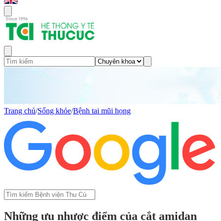
Trang chủ
/
Sống khỏe
/
Bệnh tai mũi họng
Những ưu nhược điểm của cắt amidan