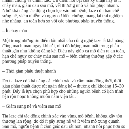
nhanh chóng và chính xác. Ưu điểm nổi bật của kỹ thuật này là ít
chảy máu, giảm đau sau mổ, vết thương nhỏ và hồi phục nhanh.
Nhờ khả năng tác động chọn lọc vào mô bệnh, laze còn hạn chế
sưng nề, viêm nhiễm và nguy cơ biến chứng, mang lại trải nghiệm
nhẹ nhàng, an toàn hơn so với các phương pháp truyền thống.
– Ít chảy máu
Một trong những ưu điểm lớn nhất của công nghệ laze là khả năng
đông mạch máu ngay khi cắt, nhờ đó lượng máu mất trong phẫu
thuật gần như không đáng kể. Điều này giúp ca mổ diễn ra an toàn,
hạn chế nguy cơ chảy máu sau mổ – biến chứng thường gặp ở các
phương pháp truyền thống.
– Thời gian phẫu thuật nhanh
Do tia laze có khả năng cắt chính xác và cầm máu đồng thời, thời
gian phẫu thuật được rút ngắn đáng kể – thường chỉ khoảng 15–30
phút. Đây là lựa chọn phù hợp cho những người bệnh có lịch trình
bận rộn hoặc không muốn nằm viện lâu.
– Giảm sưng nề và viêm sau mổ
Tia laze chỉ tác động chính xác vào vùng mô bệnh, không gây tổn
thương lan rộng, do đó ít gây sưng nề và ít viêm mô xung quanh.
Sau mổ, người bệnh ít cảm giác đau rát hơn, nhanh hồi phục hơn so