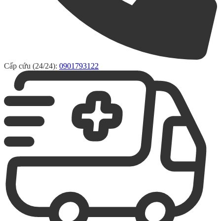
Cấp cứu (24/24):
0901793122