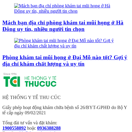
Mách bạn địa chỉ phòng khám tai mũi họng ở Hà
Đông uy tín, nhiều người tin chọn
Phòng khám tai mũi họng ở Đại Mỗ nào tốt? Gợi ý
địa chỉ khám chất lượng và uy tín
HỆ THỐNG Y TẾ THU CÚC
Giấy phép hoạt động khám chữa bệnh số 26/BYT-GPHĐ do Bộ Y
tế cấp ngày 09/02/2021
Tổng đài tư vấn và đặt khám:
1900558892
hoặc
0936388288