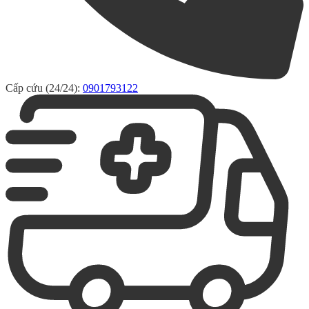
Cấp cứu (24/24):
0901793122