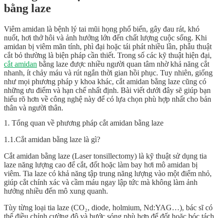
bằng laze
Viêm amidan là bệnh lý tai mũi họng phổ biến, gây đau rát, khó
nuốt, hơi thở hôi và ảnh hưởng lớn đến chất lượng cuộc sống. Khi
amidan bị viêm mãn tính, phì đại hoặc tái phát nhiều lần, phẫu thuật
cắt bỏ thường là biện pháp cần thiết. Trong số các kỹ thuật hiện đại,
cắt amidan
bằng laze được nhiều người quan tâm nhờ khả năng cắt
nhanh, ít chảy máu và rút ngắn thời gian hồi phục. Tuy nhiên, giống
như mọi phương pháp y khoa khác, cắt amidan bằng laze cũng có
những ưu điểm và hạn chế nhất định. Bài viết dưới đây sẽ giúp bạn
hiểu rõ hơn về công nghệ này để có lựa chọn phù hợp nhất cho bản
thân và người thân.
1. Tổng quan về phương pháp cắt amidan bằng laze
1.1.Cắt amidan bằng laze là gì?
Cắt amidan bằng laze (Laser tonsillectomy) là kỹ thuật sử dụng tia
laze năng lượng cao để cắt, đốt hoặc làm bay hơi mô amidan bị
viêm. Tia laze có khả năng tập trung năng lượng vào một điểm nhỏ,
giúp cắt chính xác và cầm máu ngay lập tức mà không làm ảnh
hưởng nhiều đến mô xung quanh.
Tùy từng loại tia laze (CO₂, diode, holmium, Nd:YAG…), bác sĩ có
thể điều chỉnh cường độ và bước sóng phù hợp để đốt hoặc bóc tách