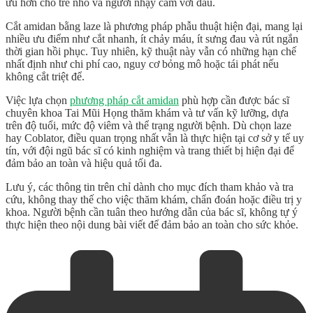
ưu hơn cho trẻ nhỏ và người nhạy cảm với đau.
Cắt amidan bằng laze là phương pháp phẫu thuật hiện đại, mang lại
nhiều ưu điểm như cắt nhanh, ít chảy máu, ít sưng đau và rút ngắn
thời gian hồi phục. Tuy nhiên, kỹ thuật này vẫn có những hạn chế
nhất định như chi phí cao, nguy cơ bỏng mô hoặc tái phát nếu
không cắt triệt để.
Việc lựa chọn
phương pháp cắt amidan
phù hợp cần được bác sĩ
chuyên khoa Tai Mũi Họng thăm khám và tư vấn kỹ lưỡng, dựa
trên độ tuổi, mức độ viêm và thể trạng người bệnh. Dù chọn laze
hay Coblator, điều quan trọng nhất vẫn là thực hiện tại cơ sở y tế uy
tín, với đội ngũ bác sĩ có kinh nghiệm và trang thiết bị hiện đại để
đảm bảo an toàn và hiệu quả tối đa.
Lưu ý, các thông tin trên chỉ dành cho mục đích tham khảo và tra
cứu, không thay thế cho việc thăm khám, chẩn đoán hoặc điều trị y
khoa. Người bệnh cần tuân theo hướng dẫn của bác sĩ, không tự ý
thực hiện theo nội dung bài viết để đảm bảo an toàn cho sức khỏe.