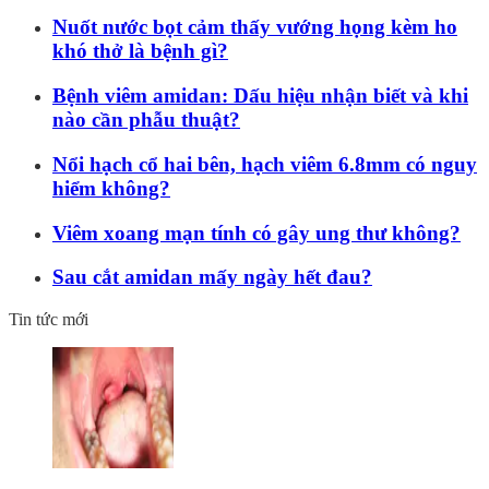
Nuốt nước bọt cảm thấy vướng họng kèm ho
khó thở là bệnh gì?
Bệnh viêm amidan: Dấu hiệu nhận biết và khi
nào cần phẫu thuật?
Nổi hạch cổ hai bên, hạch viêm 6.8mm có nguy
hiểm không?
Viêm xoang mạn tính có gây ung thư không?
Sau cắt amidan mấy ngày hết đau?
Tin tức mới