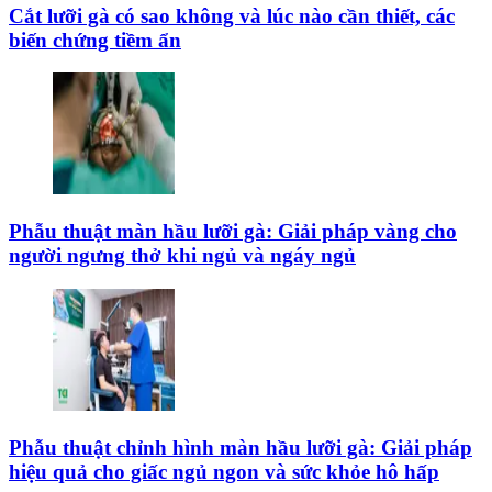
Cắt lưỡi gà có sao không và lúc nào cần thiết, các
biến chứng tiềm ẩn
Phẫu thuật màn hầu lưỡi gà: Giải pháp vàng cho
người ngưng thở khi ngủ và ngáy ngủ
Phẫu thuật chỉnh hình màn hầu lưỡi gà: Giải pháp
hiệu quả cho giấc ngủ ngon và sức khỏe hô hấp