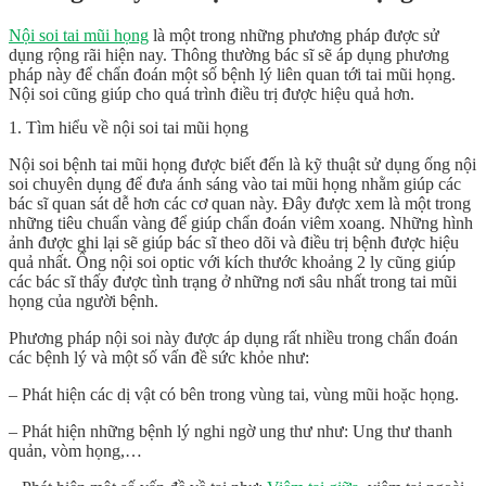
Nội soi tai mũi họng
là một trong những phương pháp được sử
dụng rộng rãi hiện nay. Thông thường bác sĩ sẽ áp dụng phương
pháp này để chẩn đoán một số bệnh lý liên quan tới tai mũi họng.
Nội soi cũng giúp cho quá trình điều trị được hiệu quả hơn.
1. Tìm hiểu về nội soi tai mũi họng
Nội soi bệnh tai mũi họng được biết đến là kỹ thuật sử dụng ống nội
soi chuyên dụng để đưa ánh sáng vào tai mũi họng nhằm giúp các
bác sĩ quan sát dễ hơn các cơ quan này. Đây được xem là một trong
những tiêu chuẩn vàng để giúp chẩn đoán viêm xoang. Những hình
ảnh được ghi lại sẽ giúp bác sĩ theo dõi và điều trị bệnh được hiệu
quả nhất. Ống nội soi optic với kích thước khoảng 2 ly cũng giúp
các bác sĩ thấy được tình trạng ở những nơi sâu nhất trong tai mũi
họng của người bệnh.
Phương pháp nội soi này được áp dụng rất nhiều trong chẩn đoán
các bệnh lý và một số vấn đề sức khỏe như:
– Phát hiện các dị vật có bên trong vùng tai, vùng mũi hoặc họng.
– Phát hiện những bệnh lý nghi ngờ ung thư như: Ung thư thanh
quản, vòm họng,…