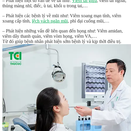
– Phát hiện một số vấn đề về tai như:
Viêm tai giữa
, viêm tai ngoài,
thủng màng nhĩ, điếc, ù tai, khối u trong tai,…
– Phát hiện các bệnh lý về mũi như: Viêm xoang mạn tính, viêm
xoang cấp tính,
lệch vách ngăn mũi
, phì đại cuống mũi,…
– Phát hiện những vấn đề liên quan đến họng như: Viêm amidan,
viêm dây thanh quản, viêm vòm họng, viêm VA,…
Từ đó giúp bệnh nhân phát hiện sớm bệnh lý và kịp thời điều trị.