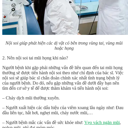
Nội soi giúp phát hiện các dị vật có bên trong vùng tai, vùng mũi
hoặc họng
2. Nên nội soi tai mũi họng khi nào?
Người bệnh khi gặp phải những vấn đề liên quan đến tai mũi họng
thường sẽ được tiến hành nội soi theo như chỉ định của bác sĩ. Việc
nội soi sẽ giúp bác sĩ chẩn đoán chính xác nhất tình trạng bệnh lý
của người bệnh. Do đó, nếu gặp những vấn đề dưới đây bạn nên
tìm đến cơ sở y tế để được thăm khám và tiến hành nội soi:
– Chảy dịch mũi thường xuyên.
– Người xuất hiện các dấu hiệu của viêm xoang lâu ngày như: Đau
đầu liên tục, hắt hơi, nghẹt mũi, chảy nước mũi,…
– Người bệnh mắc các vấn đề sức khỏe như:
Vẹo vách ngăn mũi
,
polyp mũi, phì đại mỏm móc,…