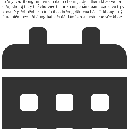
Lưu ý, các thông tin trên chỉ dành cho mục đích tham khảo và tra
cứu, không thay thế cho việc thăm khám, chẩn đoán hoặc điều trị y
khoa. Người bệnh cần tuân theo hướng dẫn của bác sĩ, không tự ý
thực hiện theo nội dung bài viết để đảm bảo an toàn cho sức khỏe.