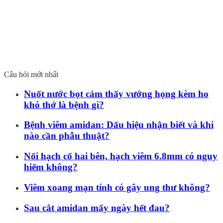
Câu hỏi mới nhất
Nuốt nước bọt cảm thấy vướng họng kèm ho
khó thở là bệnh gì?
Bệnh viêm amidan: Dấu hiệu nhận biết và khi
nào cần phẫu thuật?
Nổi hạch cổ hai bên, hạch viêm 6.8mm có nguy
hiểm không?
Viêm xoang mạn tính có gây ung thư không?
Sau cắt amidan mấy ngày hết đau?