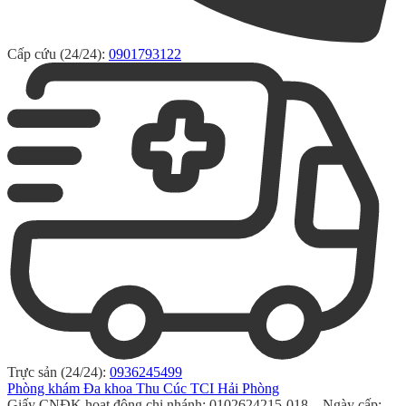
Cấp cứu (24/24):
0901793122
Trực sản (24/24):
0936245499
Phòng khám Đa khoa Thu Cúc TCI Hải Phòng
Giấy CNĐK hoạt động chi nhánh: 0102624215-018 – Ngày cấp: