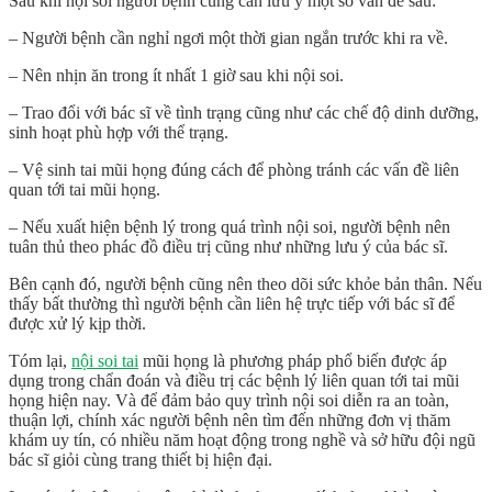
Sau khi nội soi người bệnh cũng cần lưu ý một số vấn đề sau:
– Người bệnh cần nghỉ ngơi một thời gian ngắn trước khi ra về.
– Nên nhịn ăn trong ít nhất 1 giờ sau khi nội soi.
– Trao đổi với bác sĩ về tình trạng cũng như các chế độ dinh dưỡng,
sinh hoạt phù hợp với thể trạng.
– Vệ sinh tai mũi họng đúng cách để phòng tránh các vấn đề liên
quan tới tai mũi họng.
– Nếu xuất hiện bệnh lý trong quá trình nội soi, người bệnh nên
tuân thủ theo phác đồ điều trị cũng như những lưu ý của bác sĩ.
Bên cạnh đó, người bệnh cũng nên theo dõi sức khỏe bản thân. Nếu
thấy bất thường thì người bệnh cần liên hệ trực tiếp với bác sĩ để
được xử lý kịp thời.
Tóm lại,
nội soi tai
mũi họng
là phương pháp phổ biến được áp
dụng trong chẩn đoán và điều trị các bệnh lý liên quan tới tai mũi
họng hiện nay. Và để đảm bảo quy trình nội soi diễn ra an toàn,
thuận lợi, chính xác người bệnh nên tìm đến những đơn vị thăm
khám uy tín, có nhiều năm hoạt động trong nghề và sở hữu đội ngũ
bác sĩ giỏi cùng trang thiết bị hiện đại.