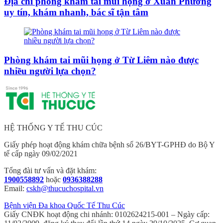
Địa chỉ phòng khám tai mũi họng ở Xuân Phương
uy tín, khám nhanh, bác sĩ tận tâm
Phòng khám tai mũi họng ở Từ Liêm nào được
nhiều người lựa chọn?
HỆ THỐNG Y TẾ THU CÚC
Giấy phép hoạt động khám chữa bệnh số 26/BYT-GPHĐ do Bộ Y
tế cấp ngày 09/02/2021
Tổng đài tư vấn và đặt khám:
1900558892
hoặc
0936388288
Email:
cskh@thucuchospital.vn
Bệnh viện Đa khoa Quốc Tế Thu Cúc
Giấy CNĐK hoạt động chi nhánh: 0102624215-001 – Ngày cấp: