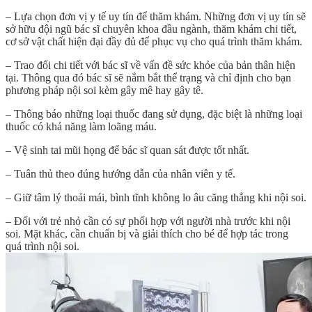
– Lựa chọn đơn vị y tế uy tín để thăm khám. Những đơn vị uy tín sẽ
sở hữu đội ngũ bác sĩ chuyên khoa đầu ngành, thăm khám chi tiết,
cơ sở vật chất hiện đại đầy đủ để phục vụ cho quá trình thăm khám.
– Trao đổi chi tiết với bác sĩ về vấn đề sức khỏe của bản thân hiện
tại. Thông qua đó bác sĩ sẽ nắm bắt thể trạng và chỉ định cho bạn
phương pháp nội soi kèm gây mê hay gây tê.
– Thông báo những loại thuốc đang sử dụng, đặc biệt là những loại
thuốc có khả năng làm loãng máu.
– Vệ sinh tai mũi họng để bác sĩ quan sát được tốt nhất.
– Tuân thủ theo đúng hướng dẫn của nhân viên y tế.
– Giữ tâm lý thoải mái, bình tĩnh không lo âu căng thẳng khi nội soi.
– Đối với trẻ nhỏ cần có sự phối hợp với người nhà trước khi nội
soi. Mặt khác, cần chuẩn bị và giải thích cho bé để hợp tác trong
quá trình nội soi.