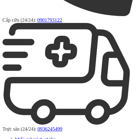
Cấp cứu (24/24):
0901793122
Trực sản (24/24):
0936245499