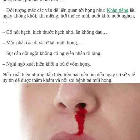
– Đối tượng mắc các vấn đề liên quan tới họng như:
Khàn tiếng
lâu
ngày không khỏi, khi miệng, hơi thở có mùi, nuốt khó, nuốt nghẹn,
…
– Cổ nổi hạch, kích thước hạch nhỏ, ấn không đau,…
– Mắc phải các dị vật ở tai, mũi, họng,…
– Sụt cân đột ngột không có nguyên nhân rõ ràng.
– Nghi ngờ xuất hiện khối u trú ở vòm họng.
Nếu xuất hiện những dấu hiệu trên bạn nên tìm đến ngay cơ sở y tế
uy tín để được thăm khám và nội soi bệnh tai mũi họng.