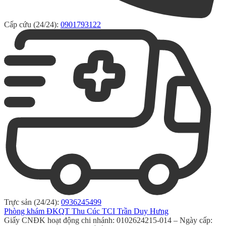
Cấp cứu (24/24):
0901793122
Trực sản (24/24):
0936245499
Phòng khám ĐKQT Thu Cúc TCI Trần Duy Hưng
Giấy CNĐK hoạt động chi nhánh: 0102624215-014 – Ngày cấp: