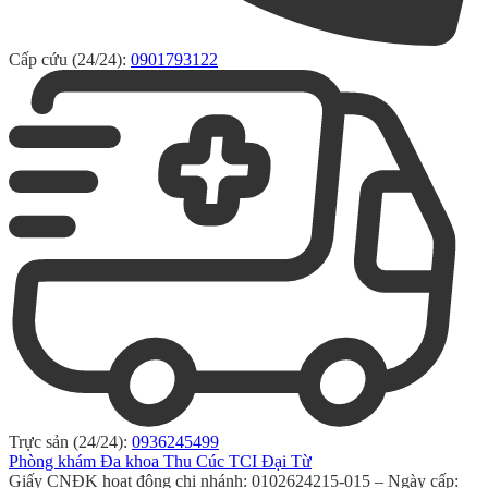
Cấp cứu (24/24):
0901793122
Trực sản (24/24):
0936245499
Phòng khám Đa khoa Thu Cúc TCI Đại Từ
Giấy CNĐK hoạt động chi nhánh: 0102624215-015 – Ngày cấp: