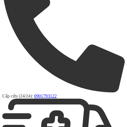
Cấp cứu (24/24):
0901793122