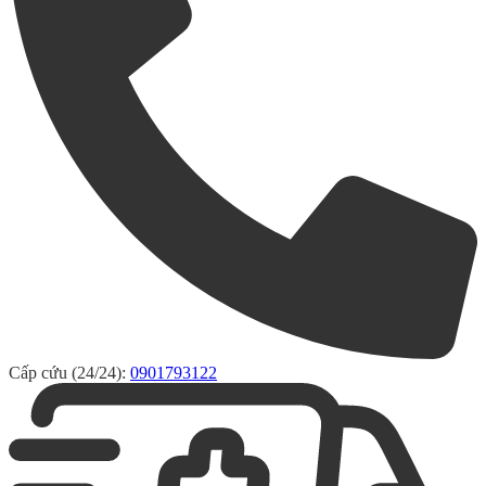
Cấp cứu (24/24):
0901793122