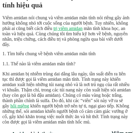
tính hiệu quả
Viêm amidan nói chung và viêm amidan mãn tính nói riêng gây ảnh
hưởng không nhỏ tới cuộc sống của người bệnh. Tuy nhiên, không
phải ai cũng biết
cách điều
trị viêm amidan
mãn tính khoa học, an
toàn và hiệu quả. Cùng chúng tôi tìm hiểu kỹ hơn về bệnh, nguyên
nhân, triệu chứng, cách điều trị và phòng ngừa qua bài viết dưới
đây.
1. Tìm hiểu chung về bệnh viêm amidan mãn tính
1.1. Thế nào là viêm amidan mãn tính?
Khi amidan bị nhiễm trùng dai dẳng lâu ngày, tần suất diễn ra liên
tục thì được gọi là viêm amidan mãn tính. Tình trạng này khiến
amidan xuất hiện những túi nang nhỏ và là nơi trú ngụ của rất nhiều
vi khuẩn. Thậm chí, trong các túi nang này còn xuất hiện sỏi amidan
(hay còn gọi là bã đậu amidan). Chúng có màu vàng hoặc trắng,
thành phần chính là sulfa. Do đó, khi các “viên” sỏi này vỡ ra sẽ
gây
hôi miệng
khiến người bệnh trở nên tự ti, ngại giao tiếp. Không
những thế, sỏi amidan khiến người bệnh có cảm cảm giác vướng ở
cổ, gây khó khăn trong việc nuốt thức ăn và hít thở. Tình trạng này
còn được gọi là viêm amidan mãn tính hốc mủ.