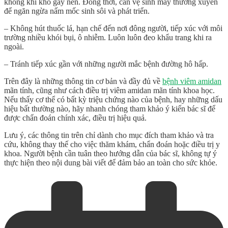
không khí khô gây nên. Đồng thời, cần vệ sinh máy thường xuyên
để ngăn ngừa nấm mốc sinh sôi và phát triển.
– Không hút thuốc lá, hạn chế đến nơi đông người, tiếp xúc với môi
trường nhiều khói bụi, ô nhiễm. Luôn luôn đeo khẩu trang khi ra
ngoài.
– Tránh tiếp xúc gần với những người mắc bệnh đường hô hấp.
Trên đây là những thông tin cơ bản và đầy đủ về
bệnh viêm amidan
mãn tính, cũng như
cách điều trị viêm amidan
mãn tính khoa học.
Nếu thấy cơ thể có bất kỳ triệu chứng nào của bệnh, hay những dấu
hiệu bất thường nào, hãy nhanh chóng tham khảo ý kiến bác sĩ để
được chẩn đoán chính xác, điều trị hiệu quả.
Lưu ý, các thông tin trên chỉ dành cho mục đích tham khảo và tra
cứu, không thay thế cho việc thăm khám, chẩn đoán hoặc điều trị y
khoa. Người bệnh cần tuân theo hướng dẫn của bác sĩ, không tự ý
thực hiện theo nội dung bài viết để đảm bảo an toàn cho sức khỏe.