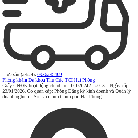
Trực sản (24/24):
0936245499
Phòng khám Đa khoa Thu Cúc TCI Hải Phòng
Giấy CNĐK hoạt động chi nhánh: 0102624215-018 – Ngày cấp:
23/01/2026. Cơ quan cấp: Phòng Đăng ký kinh doanh và Quản lý
doanh nghiệp – Sở Tài chính thành phố Hải Phòng.