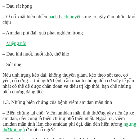
– Đau rát họng
– Ở cổ xuất hiện nhiều
hạch bạch huyết
sưng to, gây đau nhức, khó
chịu
– Amidan phì đại, quá phát nghiêm trọng
–
Miệng hôi
– Đau khi nuốt, nuốt khó, thở khó
– Sốt nhẹ
Nếu tình trạng kéo dài, không thuyên giảm, kéo theo sốt cao, cơ
yếu, cổ cứng… thì người bệnh cần nhanh chóng đến cơ sở y tế gần
nhất có thể để được chẩn đoán và điều trị kịp thời, hạn chế những
biến chứng đáng tiếc.
1.3. Những biến chứng của bệnh viêm amidan mãn tính
– Biến chứng tại chỗ: Viêm amidan mãn tính thường gây nên áp xe
amidan, đây cũng là biến chứng phổ biến nhất. Ngoài ra, viêm
amidan mãn tính làm cho amidan phì đại, dẫn đến hiện tượng
ngưng
thở khi ngủ
ở một số người.