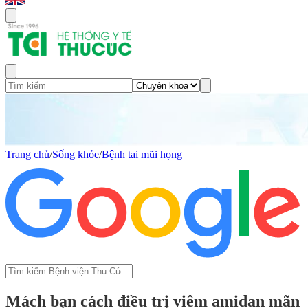
Trang chủ
/
Sống khỏe
/
Bệnh tai mũi họng
Mách bạn cách điều trị viêm amidan mãn