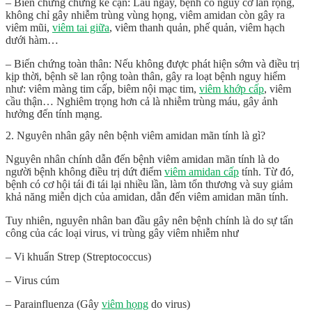
– Biến chứng chứng kế cận: Lâu ngày, bệnh có nguy cơ lan rộng,
không chỉ gây nhiễm trùng vùng họng, viêm amidan còn gây ra
viêm mũi,
viêm tai giữa
, viêm thanh quản, phế quản, viêm hạch
dưới hàm…
– Biến chứng toàn thân: Nếu không được phát hiện sớm và điều trị
kịp thời, bệnh sẽ lan rộng toàn thân, gây ra loạt bệnh nguy hiểm
như: viêm màng tim cấp, biêm nội mạc tim,
viêm khớp cấp
, viêm
cầu thận… Nghiêm trọng hơn cả là nhiễm trùng máu, gây ảnh
hưởng đến tính mạng.
2. Nguyên nhân gây nên bệnh viêm amidan mãn tính là gì?
Nguyên nhân chính dẫn đến bệnh viêm amidan mãn tính là do
người bệnh không điều trị dứt điểm
viêm amidan cấp
tính. Từ đó,
bệnh có cơ hội tái đi tái lại nhiều lần, làm tổn thương và suy giảm
khả năng miễn dịch của amidan, dẫn đến viêm amidan mãn tính.
Tuy nhiên, nguyên nhân ban đầu gây nên bệnh chính là do sự tấn
công của các loại virus, vi trùng gây viêm nhiễm như
– Vi khuẩn Strep (Streptococcus)
– Virus cúm
– Parainfluenza (Gây
viêm họng
do virus)