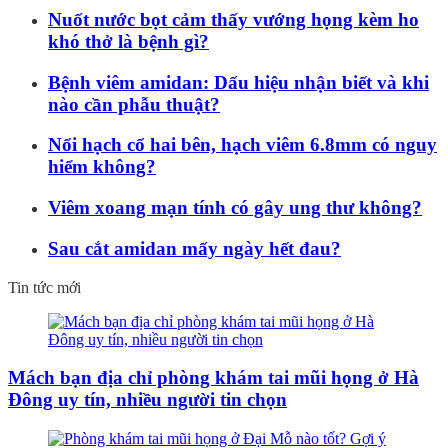
Nuốt nước bọt cảm thấy vướng họng kèm ho
khó thở là bệnh gì?
Bệnh viêm amidan: Dấu hiệu nhận biết và khi
nào cần phẫu thuật?
Nổi hạch cổ hai bên, hạch viêm 6.8mm có nguy
hiểm không?
Viêm xoang mạn tính có gây ung thư không?
Sau cắt amidan mấy ngày hết đau?
Tin tức mới
Mách bạn địa chỉ phòng khám tai mũi họng ở Hà
Đông uy tín, nhiều người tin chọn