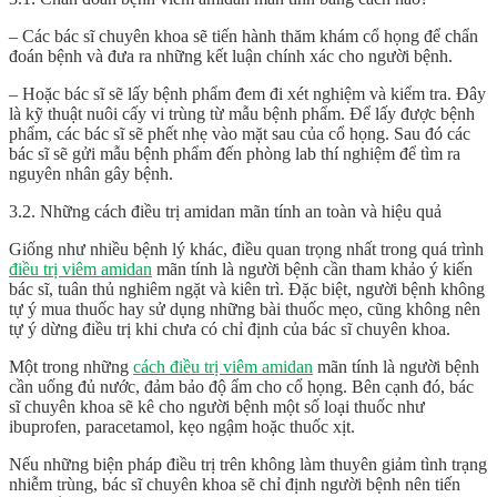
– Các bác sĩ chuyên khoa sẽ tiến hành thăm khám cổ họng để chẩn
đoán bệnh và đưa ra những kết luận chính xác cho người bệnh.
– Hoặc bác sĩ sẽ lấy bệnh phẩm đem đi xét nghiệm và kiểm tra. Đây
là kỹ thuật nuôi cấy vi trùng từ mẫu bệnh phẩm. Để lấy được bệnh
phẩm, các bác sĩ sẽ phết nhẹ vào mặt sau của cổ họng. Sau đó các
bác sĩ sẽ gửi mẫu bệnh phẩm đến phòng lab thí nghiệm để tìm ra
nguyên nhân gây bệnh.
3.2. Những cách điều trị amidan mãn tính an toàn và hiệu quả
Giống như nhiều bệnh lý khác, điều quan trọng nhất trong quá trình
điều trị viêm amidan
mãn tính là người bệnh cần tham khảo ý kiến
bác sĩ, tuân thủ nghiêm ngặt và kiên trì. Đặc biệt, người bệnh không
tự ý mua thuốc hay sử dụng những bài thuốc mẹo, cũng không nên
tự ý dừng điều trị khi chưa có chỉ định của bác sĩ chuyên khoa.
Một trong những
cách điều trị viêm amidan
mãn tính
là người bệnh
cần uống đủ nước, đảm bảo độ ẩm cho cổ họng. Bên cạnh đó, bác
sĩ chuyên khoa sẽ kê cho người bệnh một số loại thuốc như
ibuprofen, paracetamol, kẹo ngậm hoặc thuốc xịt.
Nếu những biện pháp điều trị trên không làm thuyên giảm tình trạng
nhiễm trùng, bác sĩ chuyên khoa sẽ chỉ định người bệnh nên tiến