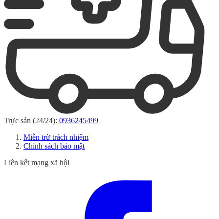
Trực sản (24/24):
0936245499
Miễn trừ trách nhiệm
Chính sách bảo mật
Liên kết mạng xã hội