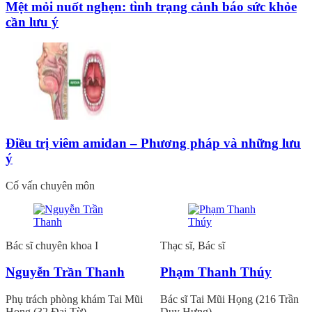
Mệt mỏi nuốt nghẹn: tình trạng cảnh báo sức khỏe
cần lưu ý
Điều trị viêm amidan – Phương pháp và những lưu
ý
Cố vấn chuyên môn
Bác sĩ chuyên khoa I
Thạc sĩ, Bác sĩ
Nguyễn Trần Thanh
Phạm Thanh Thúy
Phụ trách phòng khám Tai Mũi
Bác sĩ Tai Mũi Họng (216 Trần
Họng (32 Đại Từ)
Duy Hưng)