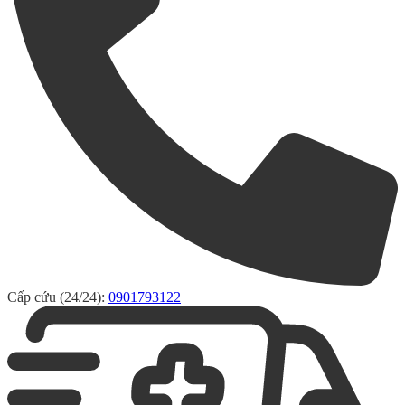
Cấp cứu (24/24):
0901793122