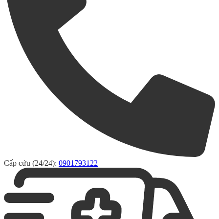
Cấp cứu (24/24):
0901793122