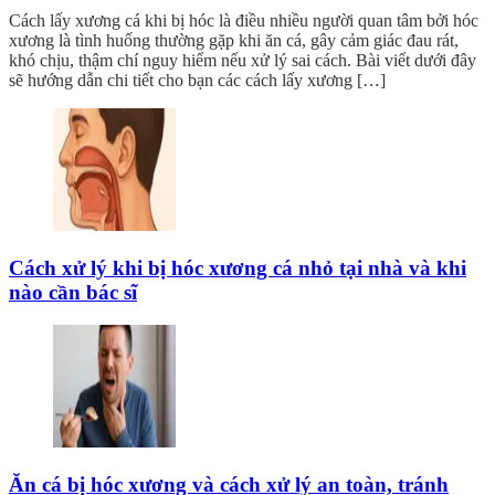
Cách lấy xương cá khi bị hóc là điều nhiều người quan tâm bởi hóc
xương là tình huống thường gặp khi ăn cá, gây cảm giác đau rát,
khó chịu, thậm chí nguy hiểm nếu xử lý sai cách. Bài viết dưới đây
sẽ hướng dẫn chi tiết cho bạn các cách lấy xương […]
Cách xử lý khi bị hóc xương cá nhỏ tại nhà và khi
nào cần bác sĩ
Ăn cá bị hóc xương và cách xử lý an toàn, tránh