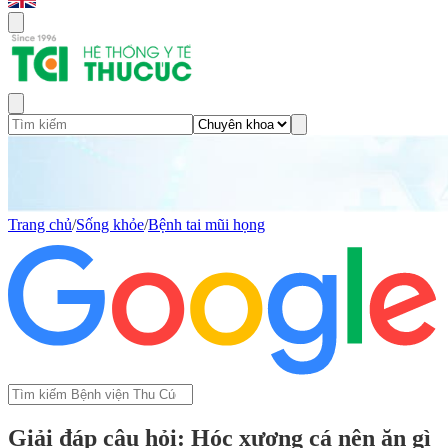
Trang chủ
/
Sống khỏe
/
Bệnh tai mũi họng
Giải đáp câu hỏi: Hóc xương cá nên ăn gì