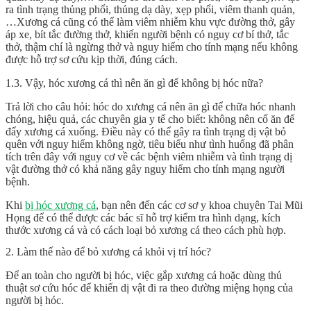
ra tình trạng thủng phổi, thủng dạ dày, xẹp phổi, viêm thanh quản,
…Xương cá cũng có thể làm viêm nhiễm khu vực đường thở, gây
áp xe, bít tắc đường thở, khiến người bệnh có nguy cơ bí thở, tắc
thở, thậm chí là ngừng thở và nguy hiểm cho tính mạng nếu không
được hỗ trợ sơ cứu kịp thời, đúng cách.
1.3. Vậy, hóc xương cá thì nên ăn gì để không bị hóc nữa?
Trả lời cho câu hỏi: hóc do xương cá nên ăn gì để chữa hóc nhanh
chóng, hiệu quả, các chuyên gia y tế cho biết: không nên cố ăn để
đẩy xương cá xuống. Điều này có thể gây ra tình trạng dị vật bỏ
quên với nguy hiểm không ngờ, tiêu biểu như tình huống đã phân
tích trên đây với nguy cơ về các bệnh viêm nhiễm và tình trạng dị
vật đường thở có khả năng gây nguy hiểm cho tính mạng người
bệnh.
Khi
bị hóc xương cá
, bạn nên đến các cơ sơ y khoa chuyên Tai Mũi
Họng để có thể được các bác sĩ hỗ trợ kiểm tra hình dạng, kích
thước xương cá và có cách loại bỏ xương cá theo cách phù hợp.
2. Làm thế nào để bỏ xương cá khỏi vị trí hóc?
Để an toàn cho người bị hóc, việc gắp xương cá hoặc dùng thủ
thuật sơ cứu hóc để khiến dị vật đi ra theo đường miệng họng của
người bị hóc.