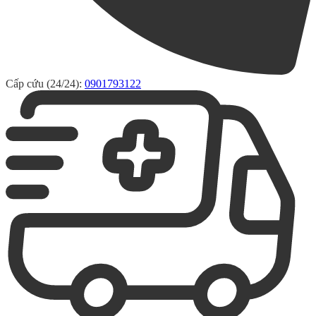
Cấp cứu (24/24):
0901793122