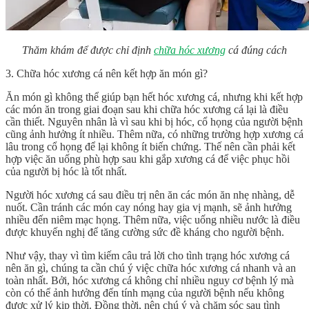
Thăm khám để được chỉ định
chữa hóc xương
cá đúng cách
3. Chữa hóc xương cá nên kết hợp ăn món gì?
Ăn món gì không thể giúp bạn hết hóc xương cá, nhưng khi kết hợp
các món ăn trong giai đoạn sau khi chữa hóc xương cá lại là điều
cần thiết. Nguyên nhân là vì sau khi bị hóc, cổ họng của người bệnh
cũng ảnh hưởng ít nhiều. Thêm nữa, có những trường hợp xương cá
lâu trong cổ họng để lại không ít biến chứng. Thế nên cần phải kết
hợp việc ăn uống phù hợp sau khi gắp xương cá để việc phục hồi
của người bị hóc là tốt nhất.
Người hóc xương cá sau điều trị nên ăn các món ăn nhẹ nhàng, dễ
nuốt. Cần tránh các món cay nóng hay gia vị mạnh, sẽ ảnh hưởng
nhiều đến niêm mạc họng. Thêm nữa, việc uống nhiều nước là điều
được khuyến nghị để tăng cường sức đề kháng cho người bệnh.
Như vậy, thay vì tìm kiếm câu trả lời cho tình trạng
hóc xương cá
nên ăn gì
, chúng ta cần chú ý việc chữa hóc xương cá nhanh và an
toàn nhất. Bởi, hóc xương cá không chỉ nhiều nguy cơ bệnh lý mà
còn có thể ảnh hưởng đến tính mạng của người bệnh nếu không
được xử lý kịp thời. Đồng thời, nên chú ý và chăm sóc sau tình