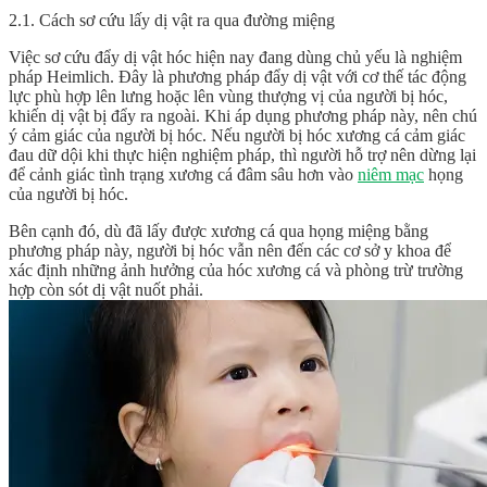
2.1. Cách sơ cứu lấy dị vật ra qua đường miệng
Việc sơ cứu đẩy dị vật hóc hiện nay đang dùng chủ yếu là nghiệm
pháp Heimlich. Đây là phương pháp đẩy dị vật với cơ thế tác động
lực phù hợp lên lưng hoặc lên vùng thượng vị của người bị hóc,
khiến dị vật bị đẩy ra ngoài. Khi áp dụng phương pháp này, nên chú
ý cảm giác của người bị hóc. Nếu người bị hóc xương cá cảm giác
đau dữ dội khi thực hiện nghiệm pháp, thì người hỗ trợ nên dừng lại
để cảnh giác tình trạng xương cá đâm sâu hơn vào
niêm mạc
họng
của người bị hóc.
Bên cạnh đó, dù đã lấy được xương cá qua họng miệng bằng
phương pháp này, người bị hóc vẫn nên đến các cơ sở y khoa để
xác định những ảnh hưởng của hóc xương cá và phòng trừ trường
hợp còn sót dị vật nuốt phải.