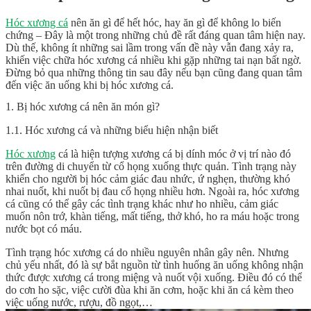
Hóc xương cá
nên ăn gì để hết hóc, hay ăn gì để không lo biến
chứng – Đây là một trong những chủ đề rất đáng quan tâm hiện nay.
Dù thế, không ít những sai lầm trong vấn đề này vẫn đang xảy ra,
khiến việc chữa hóc xương cá nhiều khi gặp những tai nạn bất ngờ.
Đừng bỏ qua những thông tin sau đây nếu bạn cũng đang quan tâm
đến việc ăn uống khi bị hóc xương cá.
1. Bị hóc xương cá nên ăn món gì?
1.1. Hóc xương cá và những biểu hiện nhận biết
Hóc xương
cá là hiện tượng xương cá bị dính móc ở vị trí nào đó
trên đường di chuyển từ cổ họng xuống thực quản. Tình trạng này
khiến cho người bị hóc cảm giác đau nhức, ứ nghẹn, thường khó
nhai nuốt, khi nuốt bị đau cổ họng nhiều hơn. Ngoài ra, hóc xương
cá cũng có thể gây các tình trạng khác như ho nhiều, cảm giác
muốn nôn trớ, khàn tiếng, mất tiếng, thở khó, ho ra máu hoặc trong
nước bọt có máu.
Tình trạng hóc xương cá do nhiều nguyên nhân gây nên. Nhưng
chủ yếu nhất, đó là sự bắt nguồn từ tình huống ăn uống không nhận
thức được xương cá trong miệng và nuốt vội xuống. Điều đó có thể
do cơn ho sặc, việc cười đùa khi ăn cơm, hoặc khi ăn cá kèm theo
việc uống nước, rượu, đồ ngọt,…