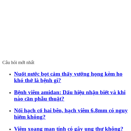
Câu hỏi mới nhất
Nuốt nước bọt cảm thấy vướng họng kèm ho
khó thở là bệnh gì?
Bệnh viêm amidan: Dấu hiệu nhận biết và khi
nào cần phẫu thuật?
Nổi hạch cổ hai bên, hạch viêm 6.8mm có nguy
hiểm không?
Viêm xoang mạn tính có gây ung thư không?