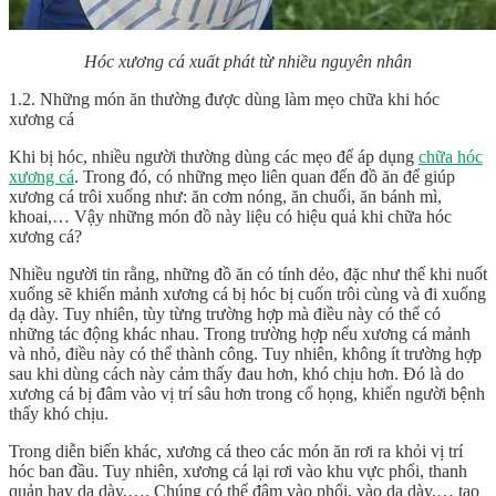
Hóc xương cá xuất phát từ nhiều nguyên nhân
1.2. Những món ăn thường được dùng làm mẹo chữa khi hóc
xương cá
Khi bị hóc, nhiều người thường dùng các mẹo để áp dụng
chữa hóc
xương cá
. Trong đó, có những mẹo liên quan đến đồ ăn để giúp
xương cá trôi xuống như: ăn cơm nóng, ăn chuối, ăn bánh mì,
khoai,… Vậy những món đồ này liệu có hiệu quả khi chữa hóc
xương cá?
Nhiều người tin rằng, những đồ ăn có tính dẻo, đặc như thế khi nuốt
xuống sẽ khiến mảnh xương cá bị hóc bị cuốn trôi cùng và đi xuống
dạ dày. Tuy nhiên, tùy từng trường hợp mà điều này có thể có
những tác động khác nhau. Trong trường hợp nếu xương cá mảnh
và nhỏ, điều này có thể thành công. Tuy nhiên, không ít trường hợp
sau khi dùng cách này cảm thấy đau hơn, khó chịu hơn. Đó là do
xương cá bị đâm vào vị trí sâu hơn trong cổ họng, khiến người bệnh
thấy khó chịu.
Trong diễn biến khác, xương cá theo các món ăn rơi ra khỏi vị trí
hóc ban đầu. Tuy nhiên, xương cá lại rơi vào khu vực phổi, thanh
quản hay dạ dày,…. Chúng có thể đâm vào phổi, vào dạ dày,… tạo