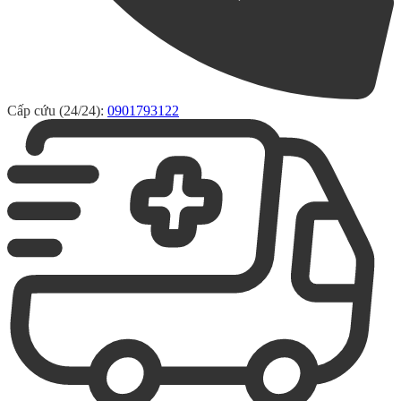
Cấp cứu (24/24):
0901793122