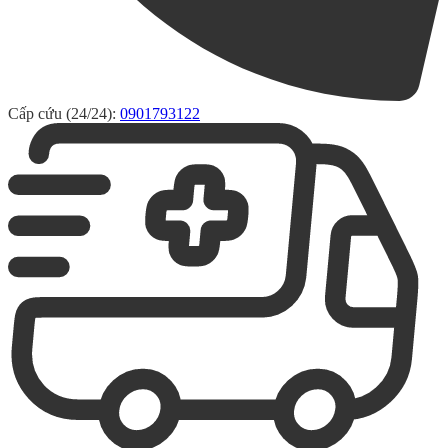
Cấp cứu (24/24):
0901793122