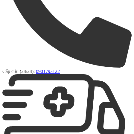
Cấp cứu (24/24):
0901793122