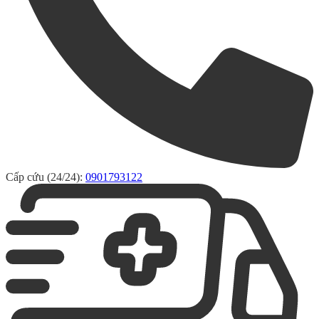
Cấp cứu (24/24):
0901793122