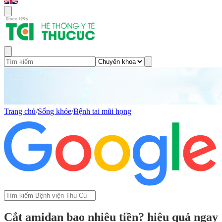
Trang chủ
/
Sống khỏe
/
Bệnh tai mũi họng
Cắt amidan bao nhiêu tiền? hiệu quả ngay