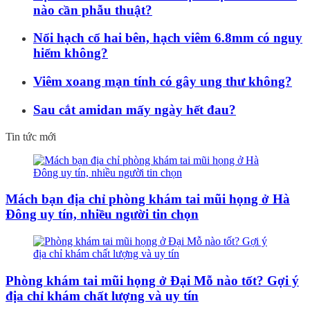
nào cần phẫu thuật?
Nổi hạch cổ hai bên, hạch viêm 6.8mm có nguy
hiểm không?
Viêm xoang mạn tính có gây ung thư không?
Sau cắt amidan mấy ngày hết đau?
Tin tức mới
Mách bạn địa chỉ phòng khám tai mũi họng ở Hà
Đông uy tín, nhiều người tin chọn
Phòng khám tai mũi họng ở Đại Mỗ nào tốt? Gợi ý
địa chỉ khám chất lượng và uy tín