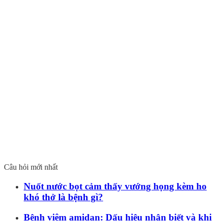
Câu hỏi mới nhất
Nuốt nước bọt cảm thấy vướng họng kèm ho
khó thở là bệnh gì?
Bệnh viêm amidan: Dấu hiệu nhận biết và khi