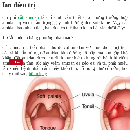
lần điều trị
chi phí
cắt amidan
là chỉ định cần thiết cho những trường hợp
amidan bị viêm trầm trọng gây ảnh hưởng đến sức khỏe. Vậy cắt
amidan bao nhiêu tiền, bạn đọc có thể tham khảo bài viết dưới đây:
1. Cắt amidan bằng phương pháp nào?
Cắt amidan là tiểu phẫu nhỏ để cắt amidan với mục đích triệt tiêu
các vi khuẩn trú ngụ ở amidan làm đường hô hấp của bạn gặp khó
khăn. Cắt amidan được chỉ định thực hiện khi người bệnh bị viêm
Lưu
amidan mạn tính, lúc này viêm amidan đã kéo dài và tái phát nhiều
lần khiến bệnh nhân cảm thấy khó chịu, cổ họng như có đờm, ho,
chảy mũi sau,
hôi miệng
…