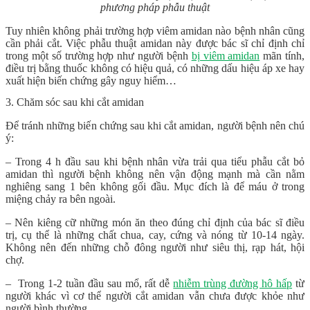
phương pháp phẫu thuật
Tuy nhiên không phải trường hợp viêm amidan nào bệnh nhân cũng
cần phải cắt. Việc phẫu thuật amidan này được bác sĩ chỉ định chỉ
trong một số trường hợp như người bệnh
bị viêm amidan
mãn tính,
điều trị bằng thuốc không có hiệu quả, có những dấu hiệu áp xe hay
xuất hiện biến chứng gây nguy hiểm…
3. Chăm sóc sau khi cắt amidan
Để tránh những biến chứng sau khi cắt amidan, người bệnh nên chú
ý:
– Trong 4 h đầu sau khi bệnh nhân vừa trải qua tiểu phẫu cắt bỏ
amidan thì người bệnh không nên vận động mạnh mà cần nằm
nghiêng sang 1 bên không gối đầu. Mục đích là để máu ở trong
miệng chảy ra bên ngoài.
– Nên kiêng cữ những món ăn theo đúng chỉ định của bác sĩ điều
trị, cụ thể là những chất chua, cay, cứng và nóng từ 10-14 ngày.
Không nên đến những chỗ đông người như siêu thị, rạp hát, hội
chợ.
– Trong 1-2 tuần đầu sau mổ, rất dễ
nhiễm trùng đường hô hấp
từ
người khác vì cơ thể người cắt amidan vẫn chưa được khỏe như
người bình thường.