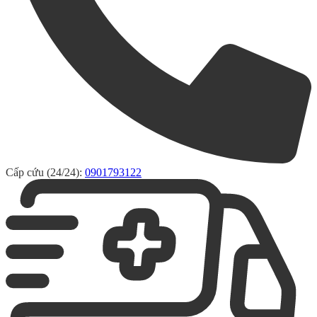
Cấp cứu (24/24):
0901793122