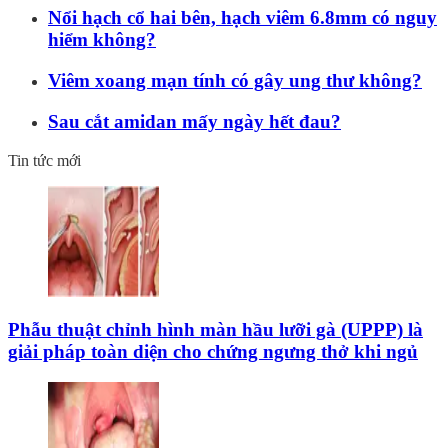
Nổi hạch cổ hai bên, hạch viêm 6.8mm có nguy
hiểm không?
Viêm xoang mạn tính có gây ung thư không?
Sau cắt amidan mấy ngày hết đau?
Tin tức mới
Phẫu thuật chỉnh hình màn hầu lưỡi gà (UPPP) là
giải pháp toàn diện cho chứng ngưng thở khi ngủ