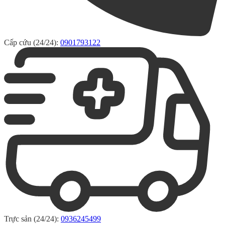
Cấp cứu (24/24):
0901793122
Trực sản (24/24):
0936245499