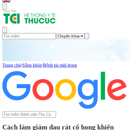
Trang chủ
/
Sống khỏe
/
Bệnh tai mũi họng
Cách làm giảm đau rát cổ họng khiến