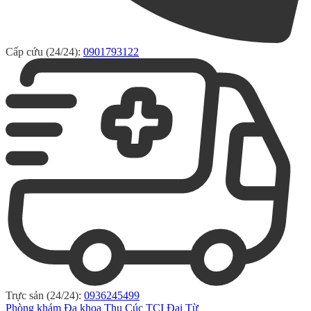
Cấp cứu (24/24):
0901793122
Trực sản (24/24):
0936245499
Phòng khám Đa khoa Thu Cúc TCI Đại Từ