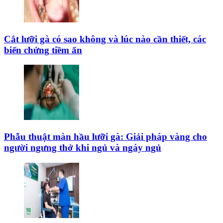
Cắt lưỡi gà có sao không và lúc nào cần thiết, các
biến chứng tiềm ẩn
Phẫu thuật màn hầu lưỡi gà: Giải pháp vàng cho
người ngưng thở khi ngủ và ngáy ngủ