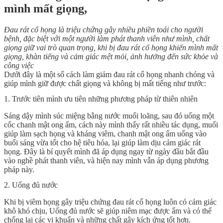
mình mất giọng,
Đau rát cổ họng là triệu chứng gây nhiều phiền toái cho người
bệnh, đặc biệt với một người làm phát thanh viên như mình, chất
giọng giữ vai trò quan trọng, khi bị đau rát cổ họng khiến mình mất
giọng, khàn tiếng và cảm giác mệt mỏi, ảnh hưởng đến sức khỏe và
công việc
Dưới đây là một số cách làm giảm đau rát cổ họng nhanh chóng và
giúp mình giữ được chất giọng và không bị mất tiếng như trước:
1. Trước tiên mình ưu tiên những phương pháp từ thiên nhiên
Sáng dậy mình súc miệng bằng nước muối loãng, sau đó uống một
cốc chanh mật ong ấm, cách này mình thấy rất nhiều tác dụng, muối
giúp làm sạch họng và kháng viêm, chanh mật ong ấm uống vào
buổi sáng vừa tốt cho hệ tiêu hóa, lại giúp làm dịu cảm giác rát
họng. Đây là bí quyết mình đã áp dụng ngay từ ngày đầu bắt đầu
vào nghề phát thanh viên, và hiện nay mình vẫn áp dụng phương
pháp này.
2. Uống đủ nước
Khi bị viêm họng gây triệu chứng đau rát cổ họng luôn có cảm giác
khô khó chịu, Uống đủ nước sẽ giúp niêm mạc được ẩm và có thể
chống lại các vi khuẩn và những chất gây kích ứng tốt hơn.