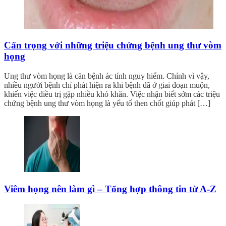
Cẩn trọng với những triệu chứng bệnh ung thư vòm
họng
Ung thư vòm họng là căn bệnh ác tính nguy hiểm. Chính vì vậy,
nhiều người bệnh chỉ phát hiện ra khi bệnh đã ở giai đoạn muộn,
khiến việc điều trị gặp nhiều khó khăn. Việc nhận biết sớm các triệu
chứng bệnh ung thư vòm họng là yếu tố then chốt giúp phát […]
Viêm họng nên làm gì – Tổng hợp thông tin từ A-Z