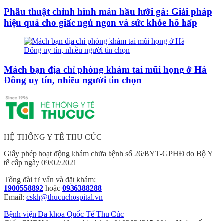
Phẫu thuật chỉnh hình màn hầu lưỡi gà: Giải pháp
hiệu quả cho giấc ngủ ngon và sức khỏe hô hấp
Mách bạn địa chỉ phòng khám tai mũi họng ở Hà
Đông uy tín, nhiều người tin chọn
HỆ THỐNG Y TẾ THU CÚC
Giấy phép hoạt động khám chữa bệnh số 26/BYT-GPHĐ do Bộ Y
tế cấp ngày 09/02/2021
Tổng đài tư vấn và đặt khám:
1900558892
hoặc
0936388288
Email:
cskh@thucuchospital.vn
Bệnh viện Đa khoa Quốc Tế Thu Cúc