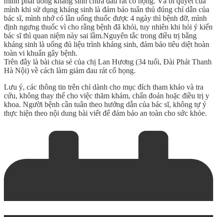
mình phải uống kháng sinh chữa đau rát cổ họng. Và bí quyết của
mình khi sử dụng kháng sinh là đảm bảo tuân thủ đúng chỉ dẫn của
bác sĩ, mình nhớ có lần uống thuốc được 4 ngày thì bệnh đỡ, mình
định ngưng thuốc vì cho rằng bệnh đã khỏi, tuy nhiên khi hỏi ý kiến
bác sĩ thì quan niệm này sai lầm.Nguyên tắc trong điều trị bằng
kháng sinh là uống đủ liệu trình kháng sinh, đảm bảo tiêu diệt hoàn
toàn vi khuẩn gây bệnh.
Trên đây là bài chia sẻ của chị Lan Hương (34 tuổi, Đài Phát Thanh
Hà Nội) về cách làm giảm đau rát cổ họng.
Lưu ý, các thông tin trên chỉ dành cho mục đích tham khảo và tra
cứu, không thay thế cho việc thăm khám, chẩn đoán hoặc điều trị y
khoa. Người bệnh cần tuân theo hướng dẫn của bác sĩ, không tự ý
thực hiện theo nội dung bài viết để đảm bảo an toàn cho sức khỏe.