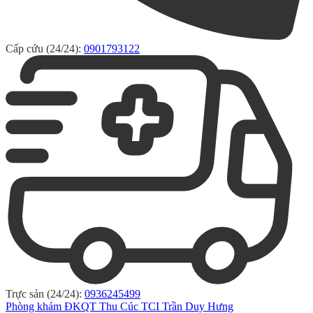
Cấp cứu (24/24):
0901793122
Trực sản (24/24):
0936245499
Phòng khám ĐKQT Thu Cúc TCI Trần Duy Hưng