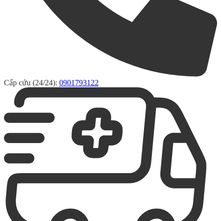
Cấp cứu (24/24):
0901793122