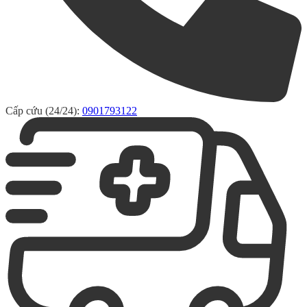
Cấp cứu (24/24):
0901793122