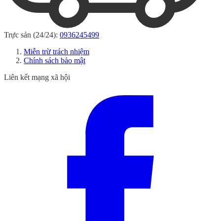
Trực sản (24/24):
0936245499
Miễn trừ trách nhiệm
Chính sách bảo mật
Liên kết mạng xã hội