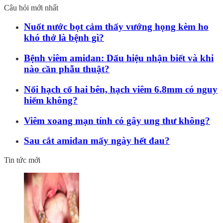
Câu hỏi mới nhất
Nuốt nước bọt cảm thấy vướng họng kèm ho
khó thở là bệnh gì?
Bệnh viêm amidan: Dấu hiệu nhận biết và khi
nào cần phẫu thuật?
Nổi hạch cổ hai bên, hạch viêm 6.8mm có nguy
hiểm không?
Viêm xoang mạn tính có gây ung thư không?
Sau cắt amidan mấy ngày hết đau?
Tin tức mới