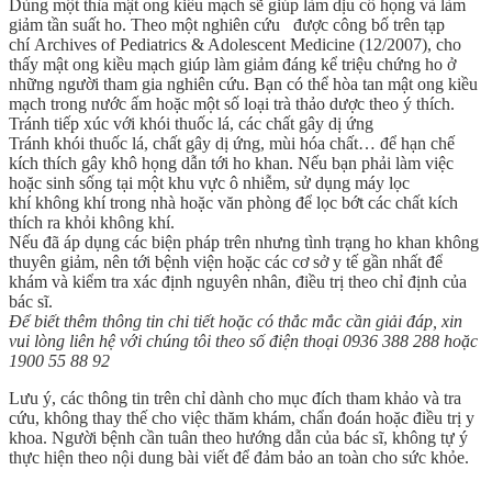
Dùng một thìa mật ong kiều mạch sẽ giúp làm dịu cổ họng và làm
giảm tần suất ho. Theo một nghiên cứu được công bố trên tạp
chí Archives of Pediatrics & Adolescent Medicine (12/2007), cho
thấy mật ong kiều mạch giúp làm giảm đáng kể triệu chứng ho ở
những người tham gia nghiên cứu. Bạn có thể hòa tan mật ong kiều
mạch trong nước ấm hoặc một số loại trà thảo dược theo ý thích.
Tránh tiếp xúc với khói thuốc lá, các chất gây dị ứng
Tránh khói thuốc lá, chất gây dị ứng, mùi hóa chất… để hạn chế
kích thích gây khô họng dẫn tới ho khan. Nếu bạn phải làm việc
hoặc sinh sống tại một khu vực ô nhiễm, sử dụng máy lọc
khí không khí trong nhà hoặc văn phòng để lọc bớt các chất kích
thích ra khỏi không khí.
Nếu đã áp dụng các biện pháp trên nhưng tình trạng ho khan không
thuyên giảm, nên tới bệnh viện hoặc các cơ sở y tế gần nhất để
khám và kiểm tra xác định nguyên nhân, điều trị theo chỉ định của
bác sĩ.
Để biết thêm thông tin chi tiết hoặc có thắc mắc cần giải đáp, xin
vui lòng liên hệ với chúng tôi theo số điện thoại 0936 388 288 hoặc
1900 55 88 92
Lưu ý, các thông tin trên chỉ dành cho mục đích tham khảo và tra
cứu, không thay thế cho việc thăm khám, chẩn đoán hoặc điều trị y
khoa. Người bệnh cần tuân theo hướng dẫn của bác sĩ, không tự ý
thực hiện theo nội dung bài viết để đảm bảo an toàn cho sức khỏe.