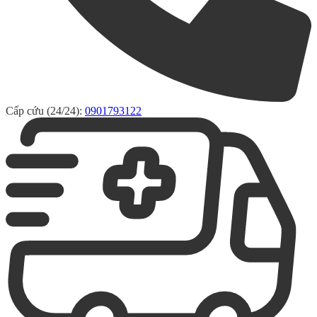
Cấp cứu (24/24):
0901793122