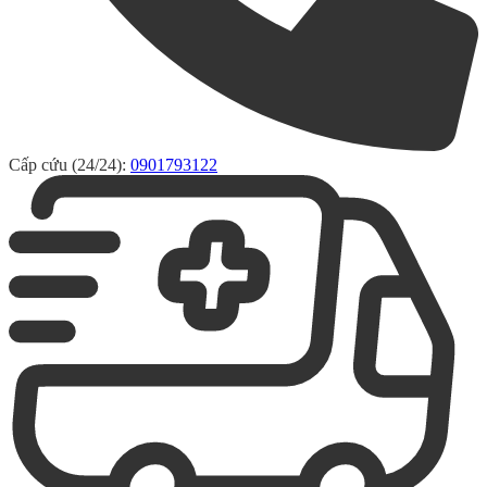
Cấp cứu (24/24):
0901793122