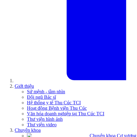
Giới thiệu
Sứ mệnh - tầm nhìn
Đội ngũ Bác sĩ
Hệ thống y tế Thu Cúc TCI
Hoạt động Bệnh viện Thu Cúc
Văn hóa doanh nghiệp tại Thu Cúc TCI
Thư viện hình ảnh
Thư viện video
Chuyên khoa
Chuyên khoa Cơ xương