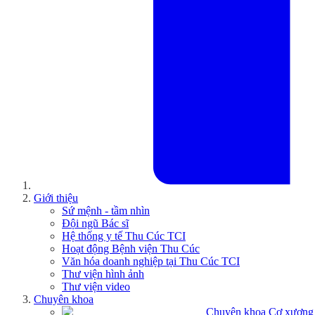
Giới thiệu
Sứ mệnh - tầm nhìn
Đội ngũ Bác sĩ
Hệ thống y tế Thu Cúc TCI
Hoạt động Bệnh viện Thu Cúc
Văn hóa doanh nghiệp tại Thu Cúc TCI
Thư viện hình ảnh
Thư viện video
Chuyên khoa
Chuyên khoa Cơ xương