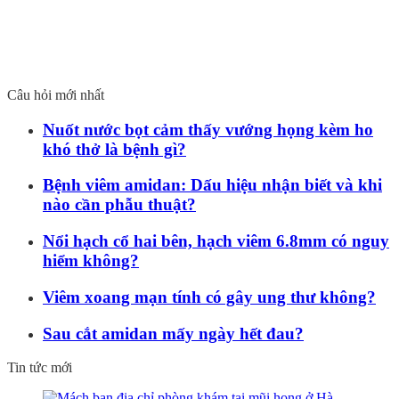
Câu hỏi mới nhất
Nuốt nước bọt cảm thấy vướng họng kèm ho
khó thở là bệnh gì?
Bệnh viêm amidan: Dấu hiệu nhận biết và khi
nào cần phẫu thuật?
Nổi hạch cổ hai bên, hạch viêm 6.8mm có nguy
hiểm không?
Viêm xoang mạn tính có gây ung thư không?
Sau cắt amidan mấy ngày hết đau?
Tin tức mới