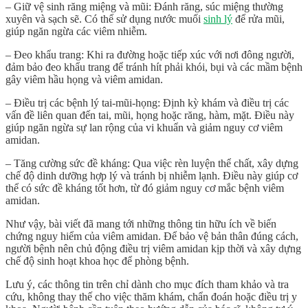
– Giữ vệ sinh răng miệng và mũi: Đánh răng, súc miệng thường
xuyên và sạch sẽ. Có thể sử dụng nước muối
sinh lý
để rửa mũi,
giúp ngăn ngừa các viêm nhiễm.
– Đeo khẩu trang: Khi ra đường hoặc tiếp xúc với nơi đông người,
đảm bảo đeo khẩu trang để tránh hít phải khói, bụi và các mầm bệnh
gây viêm hầu họng và viêm amidan.
– Điều trị các bệnh lý tai-mũi-họng: Định kỳ khám và điều trị các
vấn đề liên quan đến tai, mũi, họng hoặc răng, hàm, mặt. Điều này
giúp ngăn ngừa sự lan rộng của vi khuẩn và giảm nguy cơ viêm
amidan.
– Tăng cường sức đề kháng: Qua việc rèn luyện thể chất, xây dựng
chế độ dinh dưỡng hợp lý và tránh bị nhiễm lạnh. Điều này giúp cơ
thể có sức đề kháng tốt hơn, từ đó giảm nguy cơ mắc bệnh viêm
amidan.
Như vậy, bài viết đã mang tới những thông tin hữu ích về
biến
chứng nguy hiểm của viêm amidan
. Để bảo vệ bản thân đúng cách,
người bệnh nên chủ động điều trị viêm amidan kịp thời và xây dựng
chế độ sinh hoạt khoa học để phòng bệnh.
Lưu ý, các thông tin trên chỉ dành cho mục đích tham khảo và tra
cứu, không thay thế cho việc thăm khám, chẩn đoán hoặc điều trị y