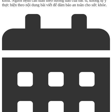
khoa. Người bệnh cần tuân theo hướng dẫn của bác sĩ, không tự ý
thực hiện theo nội dung bài viết để đảm bảo an toàn cho sức khỏe.