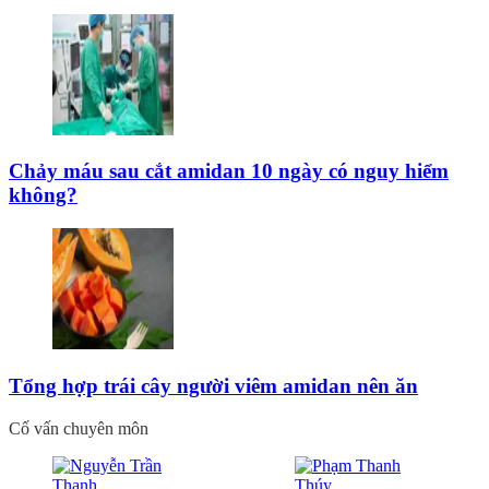
Chảy máu sau cắt amidan 10 ngày có nguy hiểm
không?
Tổng hợp trái cây người viêm amidan nên ăn
Cố vấn chuyên môn