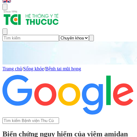
Trang chủ
/
Sống khỏe
/
Bệnh tai mũi họng
Biến chứng nguy hiểm của viêm amidan