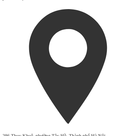
286 Thụy Khuê, phường Tây Hồ, Thành phố Hà Nội