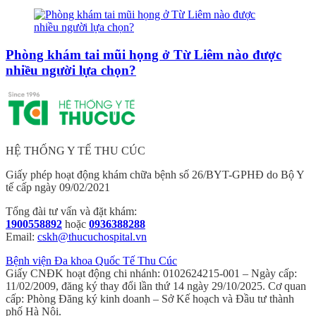
Phòng khám tai mũi họng ở Từ Liêm nào được
nhiều người lựa chọn?
HỆ THỐNG Y TẾ THU CÚC
Giấy phép hoạt động khám chữa bệnh số 26/BYT-GPHĐ do Bộ Y
tế cấp ngày 09/02/2021
Tổng đài tư vấn và đặt khám:
1900558892
hoặc
0936388288
Email:
cskh@thucuchospital.vn
Bệnh viện Đa khoa Quốc Tế Thu Cúc
Giấy CNĐK hoạt động chi nhánh: 0102624215-001 – Ngày cấp:
11/02/2009, đăng ký thay đổi lần thứ 14 ngày 29/10/2025. Cơ quan
cấp: Phòng Đăng ký kinh doanh – Sở Kế hoạch và Đầu tư thành
phố Hà Nội.