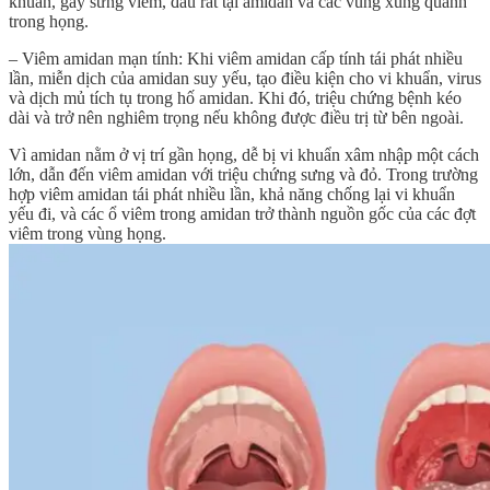
khuẩn, gây sưng viêm, đau rát tại amidan và các vùng xung quanh
trong họng.
– Viêm amidan mạn tính: Khi viêm amidan cấp tính tái phát nhiều
lần, miễn dịch của amidan suy yếu, tạo điều kiện cho vi khuẩn, virus
và dịch mủ tích tụ trong hố amidan. Khi đó, triệu chứng bệnh kéo
dài và trở nên nghiêm trọng nếu không được điều trị từ bên ngoài.
Vì amidan nằm ở vị trí gần họng, dễ bị vi khuẩn xâm nhập một cách
lớn, dẫn đến viêm amidan với triệu chứng sưng và đỏ. Trong trường
hợp viêm amidan tái phát nhiều lần, khả năng chống lại vi khuẩn
yếu đi, và các ổ viêm trong amidan trở thành nguồn gốc của các đợt
viêm trong vùng họng.