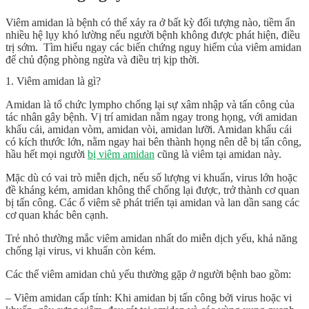
Viêm amidan là bệnh có thể xảy ra ở bất kỳ đối tượng nào, tiềm ẩn
nhiều hệ lụy khó lường nếu người bệnh không được phát hiện, điều
trị sớm. Tìm hiểu ngay các biến chứng nguy hiểm của viêm amidan
để chủ động phòng ngừa và điều trị kịp thời.
1. Viêm amidan là gì?
Amidan là tổ chức lympho chống lại sự xâm nhập và tấn công của
tác nhân gây bệnh. Vị trí amidan nằm ngay trong họng, với amidan
khẩu cái, amidan vòm, amidan vòi, amidan lưỡi. Amidan khẩu cái
có kích thước lớn, nằm ngay hai bên thành họng nên dễ bị tấn công,
hầu hết mọi người
bị viêm amidan
cũng là viêm tại amidan này.
Mặc dù có vai trò miễn dịch, nếu số lượng vi khuẩn, virus lớn hoặc
đề kháng kém, amidan không thể chống lại được, trở thành cơ quan
bị tấn công. Các ổ viêm sẽ phát triển tại amidan và lan dần sang các
cơ quan khác bên cạnh.
Trẻ nhỏ thường mắc viêm amidan nhất do miễn dịch yếu, khả năng
chống lại virus, vi khuẩn còn kém.
Các thể viêm amidan chủ yếu thường gặp ở người bệnh bao gồm:
– Viêm amidan cấp tính: Khi amidan bị tấn công bởi virus hoặc vi