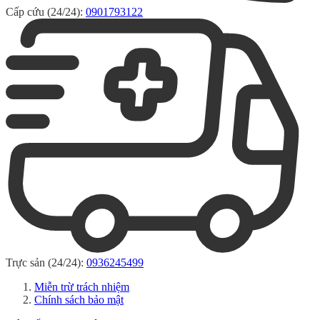
Cấp cứu (24/24):
0901793122
Trực sản (24/24):
0936245499
Miễn trừ trách nhiệm
Chính sách bảo mật