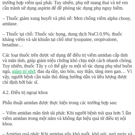
trường hợp viêm quá phát. Tuy nhiên, phụ nữ mang thai và trẻ em
cần tránh sử dụng aspirin để đề phòng tác dụng phụ nguy hiểm.
– Thuốc giảm xung huyết và phù nề: Men chống viêm alpha choay,
amitase.
– Thuốc tại chỗ: Thuốc súc họng, dung dịch NaCl 0.9%, thuốc
kháng viêm và sát khuẩn tại chỗ như lysopaine, oropivalone,
betadine…
Các loại thuốc trên được sử dụng để điều trị viêm amidan cấp tính
và mãn tính, giúp giảm triệu chứng khó chịu một cách nhanh chóng.
Tuy nhiên, thuốc Tây y có thể gây ra một số tác dụng phụ như buồn
ngủ,
giảm trí nhớ
, đau dạ dày, táo bón, suy thận, tăng men gan… Vì
vậy, người bệnh cần tuân thủ đúng hướng dẫn và liều lượng được
chỉ định bởi bác sĩ.
4.2. Điều trị ngoại khoa
Phẫu thuật amidan được thực hiện trong các trường hợp sau:
– Viêm amidan mãn tính tái phát: Khi người bệnh trải qua hơn 5 lần
viêm amidan trong một năm và không đạt hiệu quả từ điều trị nội
khoa.
– Amidan quá phát: Khi amidan gây khó nuốt, khó nói, ngủ ngáy và