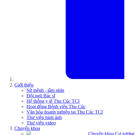
Giới thiệu
Sứ mệnh - tầm nhìn
Đội ngũ Bác sĩ
Hệ thống y tế Thu Cúc TCI
Hoạt động Bệnh viện Thu Cúc
Văn hóa doanh nghiệp tại Thu Cúc TCI
Thư viện hình ảnh
Thư viện video
Chuyên khoa
Chuyên khoa Cơ xương