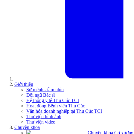
Giới thiệu
Sứ mệnh - tầm nhìn
Đội ngũ Bác sĩ
Hệ thống y tế Thu Cúc TCI
Hoạt động Bệnh viện Thu Cúc
Văn hóa doanh nghiệp tại Thu Cúc TCI
Thư viện hình ảnh
Thư viện video
Chuyên khoa
Chuyên khoa Cơ xương