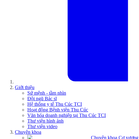
Giới thiệu
Sứ mệnh - tầm nhìn
Đội ngũ Bác sĩ
Hệ thống y tế Thu Cúc TCI
Hoạt động Bệnh viện Thu Cúc
Văn hóa doanh nghiệp tại Thu Cúc TCI
Thư viện hình ảnh
Thư viện video
Chuyên khoa
Chuyên khoa Cơ xương