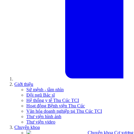
Giới thiệu
Sứ mệnh - tầm nhìn
Đội ngũ Bác sĩ
Hệ thống y tế Thu Cúc TCI
Hoạt động Bệnh viện Thu Cúc
Văn hóa doanh nghiệp tại Thu Cúc TCI
Thư viện hình ảnh
Thư viện video
Chuyên khoa
Chuyên khoa Cơ xương