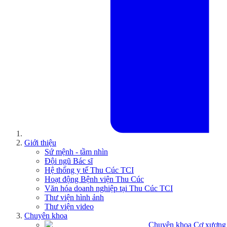
Giới thiệu
Sứ mệnh - tầm nhìn
Đội ngũ Bác sĩ
Hệ thống y tế Thu Cúc TCI
Hoạt động Bệnh viện Thu Cúc
Văn hóa doanh nghiệp tại Thu Cúc TCI
Thư viện hình ảnh
Thư viện video
Chuyên khoa
Chuyên khoa Cơ xương